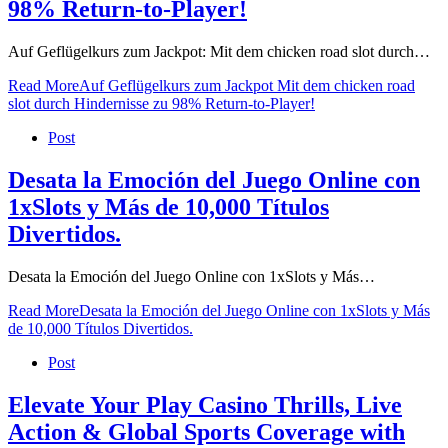
98% Return-to-Player!
Auf Geflügelkurs zum Jackpot: Mit dem chicken road slot durch…
Read More
Auf Geflügelkurs zum Jackpot Mit dem chicken road
slot durch Hindernisse zu 98% Return-to-Player!
Post
Desata la Emoción del Juego Online con
1xSlots y Más de 10,000 Títulos
Divertidos.
Desata la Emoción del Juego Online con 1xSlots y Más…
Read More
Desata la Emoción del Juego Online con 1xSlots y Más
de 10,000 Títulos Divertidos.
Post
Elevate Your Play Casino Thrills, Live
Action & Global Sports Coverage with