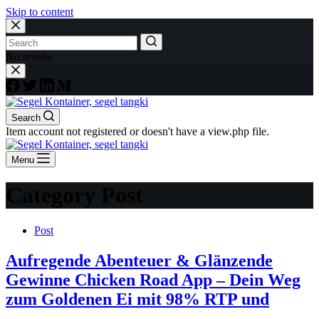
Skip to content
No results
Search
Item account not registered or doesn't have a view.php file.
Menu
Category
Post
Post
Aufregende Abenteuer & Glänzende
Gewinne Chicken Road App – Dein Weg
zum Goldenen Ei mit 98% RTP und