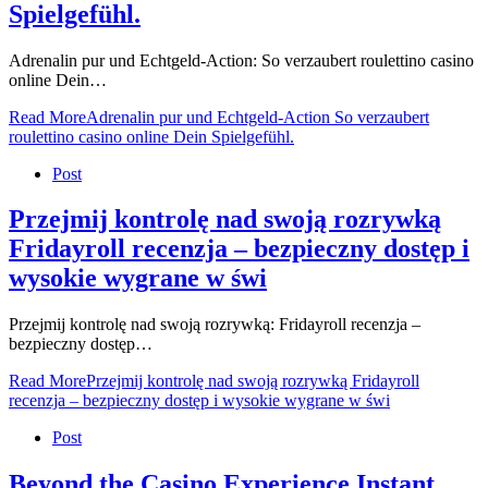
Spielgefühl.
Adrenalin pur und Echtgeld-Action: So verzaubert roulettino casino
online Dein…
Read More
Adrenalin pur und Echtgeld-Action So verzaubert
roulettino casino online Dein Spielgefühl.
Post
Przejmij kontrolę nad swoją rozrywką
Fridayroll recenzja – bezpieczny dostęp i
wysokie wygrane w świ
Przejmij kontrolę nad swoją rozrywką: Fridayroll recenzja –
bezpieczny dostęp…
Read More
Przejmij kontrolę nad swoją rozrywką Fridayroll
recenzja – bezpieczny dostęp i wysokie wygrane w świ
Post
Beyond the Casino Experience Instant