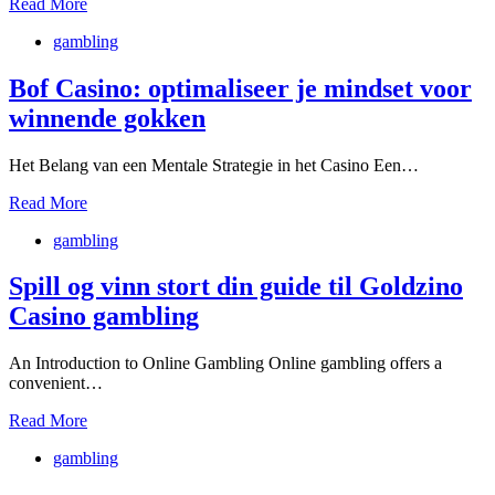
De
Read More
toekomst
gambling
van
gokken
blootleggen:
Bof Casino: optimaliseer je mindset voor
een
winnende gokken
perspectief
van
Spinorhino
Het Belang van een Mentale Strategie in het Casino Een…
Casino
Bof
Read More
Casino:
gambling
optimaliseer
je
mindset
Spill og vinn stort din guide til Goldzino
voor
Casino gambling
winnende
gokken
An Introduction to Online Gambling Online gambling offers a
convenient…
Spill
Read More
og
gambling
vinn
stort