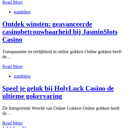
Bereik
puntata
Read More
je
conta
gambling
ultieme
genot:
Stimulerende
Ontdek winsten: geavanceerde
tips
casinobetrouwbaarheid bij JasminSlots
voor
BetBuffoon
Casino
Casino
spelers
Transparantie en eerlijkheid in online gokken Online gokken heeft
de…
Ontdek
Read More
winsten:
gambling
geavanceerde
casinobetrouwbaarheid
bij
Speel je geluk bij HolyLuck Casino de
JasminSlots
ultieme gokervaring
Casino
De Intrigerende Wereld van Online Gokken Online gokken heeft
de…
Speel
Read More
je