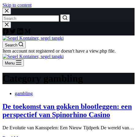
Skip to content
No
results
Search
Item account not registered or doesn't have a view.php file.
Menu
Category
gambling
gambling
De toekomst van gokken blootleggen: een
perspectief van Spinorhino Casino
De Evolutie van Kansspelen: Een Nieuw Tijdperk De wereld van…