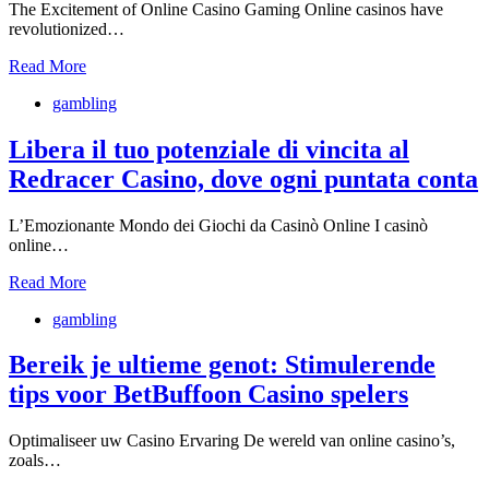
gambling
The Excitement of Online Casino Gaming Online casinos have
wins
revolutionized…
Unlock
Read More
Your
gambling
Fortune:
Play
at
Libera il tuo potenziale di vincita al
Royal
Redracer Casino, dove ogni puntata conta
Ace
Casino
Today!
L’Emozionante Mondo dei Giochi da Casinò Online I casinò
online…
Libera
Read More
il
gambling
tuo
potenziale
di
Bereik je ultieme genot: Stimulerende
vincita
tips voor BetBuffoon Casino spelers
al
Redracer
Casino,
Optimaliseer uw Casino Ervaring De wereld van online casino’s,
dove
zoals…
ogni