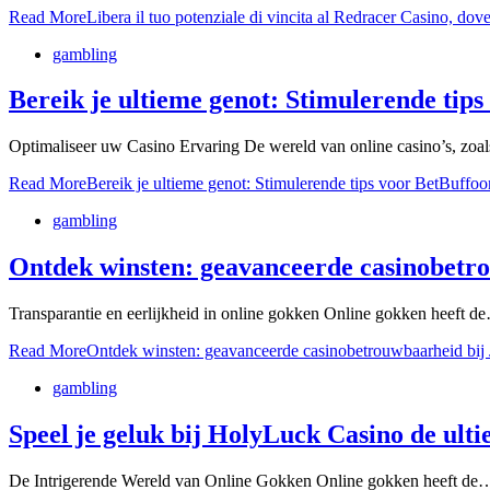
Read More
Libera il tuo potenziale di vincita al Redracer Casino, dov
gambling
Bereik je ultieme genot: Stimulerende tips
Optimaliseer uw Casino Ervaring De wereld van online casino’s, zo
Read More
Bereik je ultieme genot: Stimulerende tips voor BetBuffoo
gambling
Ontdek winsten: geavanceerde casinobetro
Transparantie en eerlijkheid in online gokken Online gokken heeft d
Read More
Ontdek winsten: geavanceerde casinobetrouwbaarheid bij
gambling
Speel je geluk bij HolyLuck Casino de ult
De Intrigerende Wereld van Online Gokken Online gokken heeft de