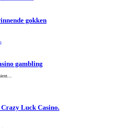
 winnende gokken
n
Casino gambling
enient…
at Crazy Luck Casino.