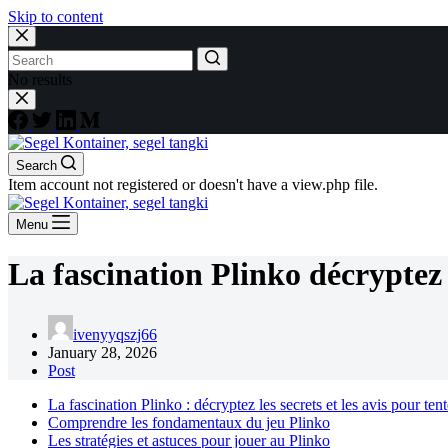
Skip to content
No results
Search
Item account not registered or doesn't have a view.php file.
Menu
La fascination Plinko décryptez l
ivenyyqszj66
January 28, 2026
Post
La fascination Plinko : décryptez les secrets et les avis pour ten
Comprendre les fondamentaux du jeu Plinko
Les stratégies et astuces pour jouer au Plinko