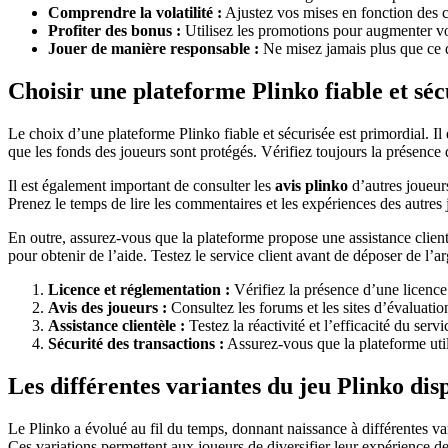
Comprendre la volatilité :
Ajustez vos mises en fonction des c
Profiter des bonus :
Utilisez les promotions pour augmenter vot
Jouer de manière responsable :
Ne misez jamais plus que ce 
Choisir une plateforme Plinko fiable et séc
Le choix d’une plateforme Plinko fiable et sécurisée est primordial. Il 
que les fonds des joueurs sont protégés. Vérifiez toujours la présence
Il est également important de consulter les
avis plinko
d’autres joueurs
Prenez le temps de lire les commentaires et les expériences des autres 
En outre, assurez-vous que la plateforme propose une assistance clientè
pour obtenir de l’aide. Testez le service client avant de déposer de l’a
Licence et réglementation :
Vérifiez la présence d’une licence
Avis des joueurs :
Consultez les forums et les sites d’évaluatio
Assistance clientèle :
Testez la réactivité et l’efficacité du servi
Sécurité des transactions :
Assurez-vous que la plateforme util
Les différentes variantes du jeu Plinko dis
Le Plinko a évolué au fil du temps, donnant naissance à différentes va
Ces variations permettent aux joueurs de diversifier leur expérience de