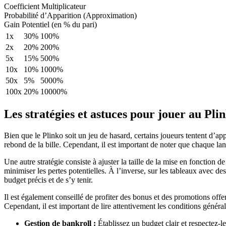
Coefficient Multiplicateur
Probabilité d’Apparition (Approximation)
Gain Potentiel (en % du pari)
1x
30%
100%
2x
20%
200%
5x
15%
500%
10x
10%
1000%
50x
5%
5000%
100x
20%
10000%
Les stratégies et astuces pour jouer au Pli
Bien que le Plinko soit un jeu de hasard, certains joueurs tentent d’a
rebond de la bille. Cependant, il est important de noter que chaque lanc
Une autre stratégie consiste à ajuster la taille de la mise en fonction d
minimiser les pertes potentielles. À l’inverse, sur les tableaux avec des
budget précis et de s’y tenir.
Il est également conseillé de profiter des bonus et des promotions offe
Cependant, il est important de lire attentivement les conditions généra
Gestion de bankroll :
Établissez un budget clair et respectez-le