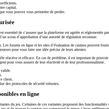
oefficients.
re capital.
que vous pouvez vous permettre de perdre.
urisée
est essentiel de s’assurer que la plateforme est agréée et réglementée pa
 d’un sceau d’approbation d’une autorité de régulation reconnue.
. Les forums en ligne et les sites d’évaluation de casinos peuvent fourn
joueurs pour vous faire une idée précise de leurs attentes.
le réactive et efficace. En cas de problème, il est important de pouvoir
rgent pour vous assurer de leur réactivité et de leur professionnalisme.
 valide.
n.
ce client.
ise des protocoles de sécurité robustes.
ponibles en ligne
riantes du jeu. Certaines de ces variantes proposent des fonctionnalités
 jeu et de trouver la version qui correspond le mieux à leurs préférences