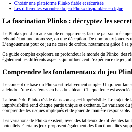
Choisir une plateforme Plinko fiable et sécurisée
Les différentes variantes du jeu Plinko disponibles en ligne
La fascination Plinko : décryptez les secret
Le Plinko, jeu d’arcade simple en apparence, fascine par son mélange d’a
rebond étant une promesse, ou une déception. De nombreux joueurs 
L’engouement pour ce jeu ne cesse de croître, notamment grâce à sa pr
Ce guide complet explorera en profondeur le monde du Plinko, des règl
également les différents aspects qui influencent l’expérience de jeu, a
Comprendre les fondamentaux du jeu Plin
Le concept de base du Plinko est relativement simple. Un joueur lance 
atteindre l’une des fentes en bas du tableau. Chaque fente est associée 
La beauté du Plinko réside dans son aspect imprévisible. Le trajet de la
imprévisibilité rend chaque partie unique et excitante. La variance du j
comprendre les risques impliqués et de jouer de manière responsable.
Les variations de Plinko existent, avec des tableaux de différentes taill
potentiels. Certains jeux proposent également des fonctionnalités supp