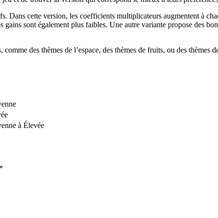
fs. Dans cette version, les coefficients multiplicateurs augmentent à cha
os gains sont également plus faibles. Une autre variante propose des bo
s, comme des thèmes de l’espace, des thèmes de fruits, ou des thèmes d
enne
vée
enne à Élevée
*