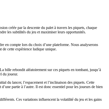
nsion créée par la descente du palet à travers les piquets, chaque
re les subtilités du jeu et maximiser leurs opportunités.
endre en compte lors du choix d’une plateforme. Nous analyserons
ent de cette expérience ludique unique.
La bille rebondit aléatoirement sur ces piquets en tombant, jusqu’à
el du joueur.
tial du lancer, l’espacement et l’inclinaison des piquets. Cette
d’une partie à l’autre. Il est donc essentiel pour les joueurs de bien
ifférents. Ces variations influencent la volatilité du jeu et les gains