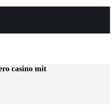
ro casino mit