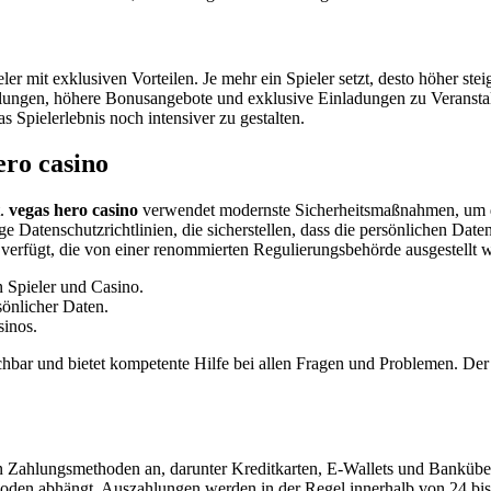
er mit exklusiven Vorteilen. Je mehr ein Spieler setzt, desto höher ste
lungen, höhere Bonusangebote und exklusive Einladungen zu Veranstal
s Spielerlebnis noch intensiver zu gestalten.
ero casino
t.
vegas hero casino
verwendet modernste Sicherheitsmaßnahmen, um di
e Datenschutzrichtlinien, die sicherstellen, dass die persönlichen Date
 verfügt, die von einer renommierten Regulierungsbehörde ausgestellt 
 Spieler und Casino.
sönlicher Daten.
sinos.
chbar und bietet kompetente Hilfe bei allen Fragen und Problemen. Der
men Zahlungsmethoden an, darunter Kreditkarten, E-Wallets und Banküb
en abhängt. Auszahlungen werden in der Regel innerhalb von 24 bis 4