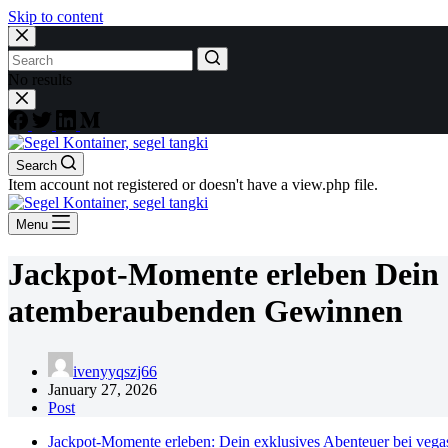
Skip to content
No results
Search
Item account not registered or doesn't have a view.php file.
Menu
Jackpot-Momente erleben Dein e
atemberaubenden Gewinnen
ivenyyqszj66
January 27, 2026
Post
Jackpot-Momente erleben: Dein exklusives Abenteuer bei vega