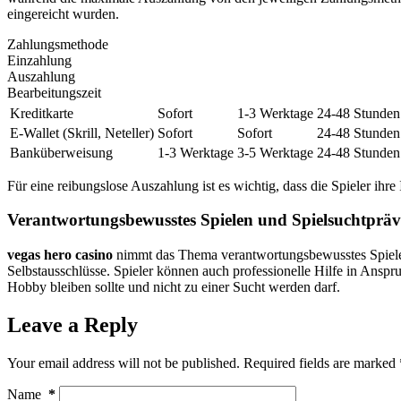
eingereicht wurden.
Zahlungsmethode
Einzahlung
Auszahlung
Bearbeitungszeit
Kreditkarte
Sofort
1-3 Werktage
24-48 Stunden
E-Wallet (Skrill, Neteller)
Sofort
Sofort
24-48 Stunden
Banküberweisung
1-3 Werktage
3-5 Werktage
24-48 Stunden
Für eine reibungslose Auszahlung ist es wichtig, dass die Spieler ih
Verantwortungsbewusstes Spielen und Spielsuchtpräv
vegas hero casino
nimmt das Thema verantwortungsbewusstes Spielen s
Selbstausschlüsse. Spieler können auch professionelle Hilfe in Anspru
Hobby bleiben sollte und nicht zu einer Sucht werden darf.
Leave a Reply
Your email address will not be published.
Required fields are marked
Name
*