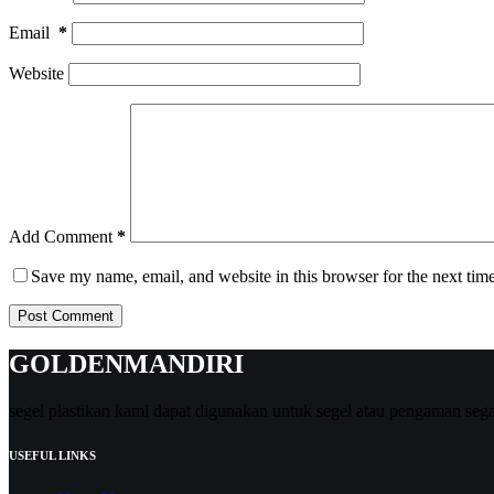
Email
*
Website
Add Comment
*
Save my name, email, and website in this browser for the next tim
Post Comment
GOLDENMANDIRI
segel plastikan kami dapat digunakan untuk segel atau pengaman sega
USEFUL LINKS