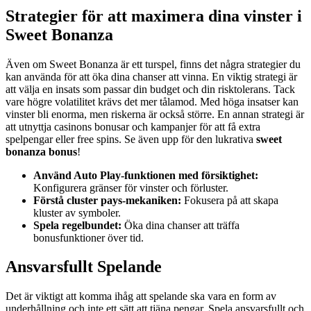
Strategier för att maximera dina vinster i
Sweet Bonanza
Även om Sweet Bonanza är ett turspel, finns det några strategier du
kan använda för att öka dina chanser att vinna. En viktig strategi är
att välja en insats som passar din budget och din risktolerans. Tack
vare högre volatilitet krävs det mer tålamod. Med höga insatser kan
vinster bli enorma, men riskerna är också större. En annan strategi är
att utnyttja casinons bonusar och kampanjer för att få extra
spelpengar eller free spins. Se även upp för den lukrativa
sweet
bonanza bonus
!
Använd Auto Play-funktionen med försiktighet:
Konfigurera gränser för vinster och förluster.
Förstå cluster pays-mekaniken:
Fokusera på att skapa
kluster av symboler.
Spela regelbundet:
Öka dina chanser att träffa
bonusfunktioner över tid.
Ansvarsfullt Spelande
Det är viktigt att komma ihåg att spelande ska vara en form av
underhållning och inte ett sätt att tjäna pengar. Spela ansvarsfullt och