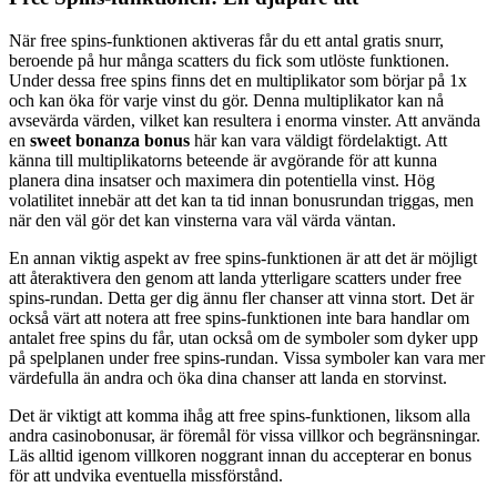
När free spins-funktionen aktiveras får du ett antal gratis snurr,
beroende på hur många scatters du fick som utlöste funktionen.
Under dessa free spins finns det en multiplikator som börjar på 1x
och kan öka för varje vinst du gör. Denna multiplikator kan nå
avsevärda värden, vilket kan resultera i enorma vinster. Att använda
en
sweet bonanza bonus
här kan vara väldigt fördelaktigt. Att
känna till multiplikatorns beteende är avgörande för att kunna
planera dina insatser och maximera din potentiella vinst. Hög
volatilitet innebär att det kan ta tid innan bonusrundan triggas, men
när den väl gör det kan vinsterna vara väl värda väntan.
En annan viktig aspekt av free spins-funktionen är att det är möjligt
att återaktivera den genom att landa ytterligare scatters under free
spins-rundan. Detta ger dig ännu fler chanser att vinna stort. Det är
också värt att notera att free spins-funktionen inte bara handlar om
antalet free spins du får, utan också om de symboler som dyker upp
på spelplanen under free spins-rundan. Vissa symboler kan vara mer
värdefulla än andra och öka dina chanser att landa en storvinst.
Det är viktigt att komma ihåg att free spins-funktionen, liksom alla
andra casinobonusar, är föremål för vissa villkor och begränsningar.
Läs alltid igenom villkoren noggrant innan du accepterar en bonus
för att undvika eventuella missförstånd.