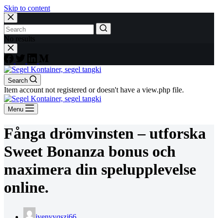
Skip to content
No results
Search
Item account not registered or doesn't have a view.php file.
Menu
Fånga drömvinsten – utforska
Sweet Bonanza bonus och
maximera din spelupplevelse
online.
ivenyyqszj66