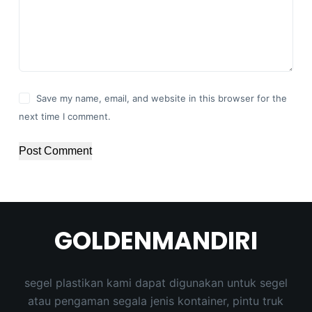
Save my name, email, and website in this browser for the
next time I comment.
Post Comment
GOLDENMANDIRI
segel plastikan kami dapat digunakan untuk segel
atau pengaman segala jenis kontainer, pintu truk