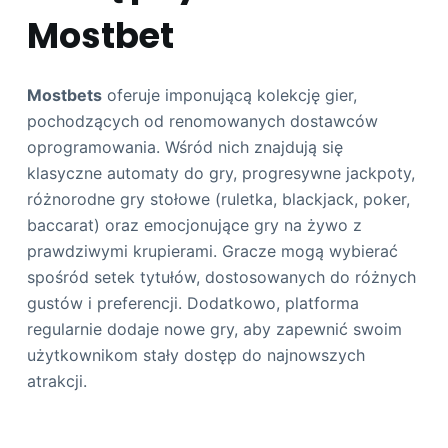
Mostbet
Mostbets
oferuje imponującą kolekcję gier,
pochodzących od renomowanych dostawców
oprogramowania. Wśród nich znajdują się
klasyczne automaty do gry, progresywne jackpoty,
różnorodne gry stołowe (ruletka, blackjack, poker,
baccarat) oraz emocjonujące gry na żywo z
prawdziwymi krupierami. Gracze mogą wybierać
spośród setek tytułów, dostosowanych do różnych
gustów i preferencji. Dodatkowo, platforma
regularnie dodaje nowe gry, aby zapewnić swoim
użytkownikom stały dostęp do najnowszych
atrakcji.