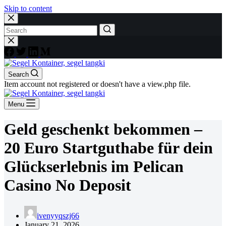
Skip to content
No
results
Search
Item account not registered or doesn't have a view.php file.
Menu
Geld geschenkt bekommen –
20 Euro Startguthabe für dein
Glückserlebnis im Pelican
Casino No Deposit
ivenyyqszj66
January 21, 2026