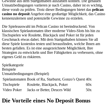
Gewinne aus dem Startguthaben auszahlen können. Die genauen
Umsatzbedingungen variieren je nach Casino, daher ist es wichtig,
diese vorab zu prüfen. Trotz dieser Bedingungen bietet das
pelican
casino no deposit
Angebot eine großartige Möglichkeit, das Casino
kennenzulernen und potenzielle Gewinne zu erzielen.
Die Spieleauswahl im Pelican Casino ist beeindruckend. Von
klassischen Spielautomaten über moderne Video-Slots bis hin zu
Tischspielen wie Roulette, Blackjack und Poker ist für jeden
Geschmack etwas dabei. Mit dem Startguthaben können Sie all
diese Spiele kostenlos testen und herausfinden, welche Ihnen am
besten gefallen. Es ist eine ausgezeichnete Möglichkeit, Ihre
Strategien zu entwickeln und Ihre Fähigkeiten zu verbessern, ohne
eigenes Geld zu riskieren.
Spielkategorie
Beispiele
Umsatzbedingungen (Beispiel)
Spielautomaten
Book of Ra, Starburst, Gonzo’s Quest
40x
Tischspiele
Roulette, Blackjack, Poker
60x
Video Poker
Jacks or Better, Deuces Wild
50x
Die Vorteile eines No Deposit Bonus