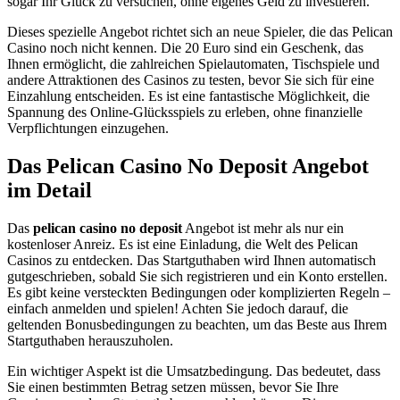
sogar Ihr Glück zu versuchen, ohne eigenes Geld zu investieren.
Dieses spezielle Angebot richtet sich an neue Spieler, die das Pelican
Casino noch nicht kennen. Die 20 Euro sind ein Geschenk, das
Ihnen ermöglicht, die zahlreichen Spielautomaten, Tischspiele und
andere Attraktionen des Casinos zu testen, bevor Sie sich für eine
Einzahlung entscheiden. Es ist eine fantastische Möglichkeit, die
Spannung des Online-Glücksspiels zu erleben, ohne finanzielle
Verpflichtungen einzugehen.
Das Pelican Casino No Deposit Angebot
im Detail
Das
pelican casino no deposit
Angebot ist mehr als nur ein
kostenloser Anreiz. Es ist eine Einladung, die Welt des Pelican
Casinos zu entdecken. Das Startguthaben wird Ihnen automatisch
gutgeschrieben, sobald Sie sich registrieren und ein Konto erstellen.
Es gibt keine versteckten Bedingungen oder komplizierten Regeln –
einfach anmelden und spielen! Achten Sie jedoch darauf, die
geltenden Bonusbedingungen zu beachten, um das Beste aus Ihrem
Startguthaben herauszuholen.
Ein wichtiger Aspekt ist die Umsatzbedingung. Das bedeutet, dass
Sie einen bestimmten Betrag setzen müssen, bevor Sie Ihre