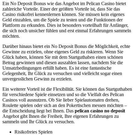
Ein No Deposit Bonus wie das Angebot im Pelican Casino bietet
zahlreiche Vorteile. Einer der größten Vorteile ist, dass Sie das
Casino risikofrei kennenlernen können. Sie müssen kein eigenes
Geld einzahlen, um die Spiele zu testen und die Funktionen der
Plattform zu erkunden. Dies ist besonders vorteilhaft für Anfänger,
die sich noch unsicher fühlen und erst einmal Erfahrungen sammeln
möchten.
Darüber hinaus bietet ein No Deposit Bonus die Möglichkeit, echte
Gewinne zu erzielen, ohne eigenes Geld zu riskieren. Wenn Sie
Glück haben, können Sie mit dem Startguthaben einen schönen
Betrag gewinnen und diesen auszahlen lassen, nachdem Sie die
Umsatzbedingungen erfüllt haben. Es ist eine fantastische
Gelegenheit, Ihr Glück zu versuchen und vielleicht sogar einen
unvergesslichen Gewinn zu erzielen.
Ein weiterer Vorteil ist die Flexibilität. Sie können das Startguthaben
für verschiedene Spiele einsetzen und so die Vielfalt des Pelican
Casinos voll ausnutzen. Ob Sie lieber Spielautomaten drehen,
Roulette spielen oder sich an den Pokertischen messen möchten –
die Entscheidung liegt bei Ihnen. Das
pelican casino no deposit
Angebot gibt Ihnen die Freiheit, Ihre eigenen Erfahrungen zu
sammeln und Ihr Glück zu versuchen.
Risikofreies Spielen