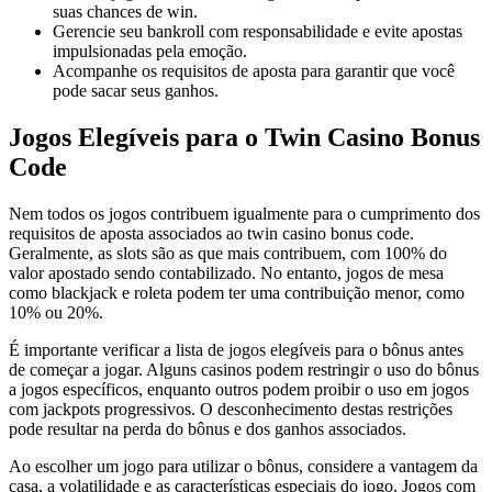
suas chances de win.
Gerencie seu bankroll com responsabilidade e evite apostas
impulsionadas pela emoção.
Acompanhe os requisitos de aposta para garantir que você
pode sacar seus ganhos.
Jogos Elegíveis para o Twin Casino Bonus
Code
Nem todos os jogos contribuem igualmente para o cumprimento dos
requisitos de aposta associados ao twin casino bonus code.
Geralmente, as slots são as que mais contribuem, com 100% do
valor apostado sendo contabilizado. No entanto, jogos de mesa
como blackjack e roleta podem ter uma contribuição menor, como
10% ou 20%.
É importante verificar a lista de jogos elegíveis para o bônus antes
de começar a jogar. Alguns casinos podem restringir o uso do bônus
a jogos específicos, enquanto outros podem proibir o uso em jogos
com jackpots progressivos. O desconhecimento destas restrições
pode resultar na perda do bônus e dos ganhos associados.
Ao escolher um jogo para utilizar o bônus, considere a vantagem da
casa, a volatilidade e as características especiais do jogo. Jogos com