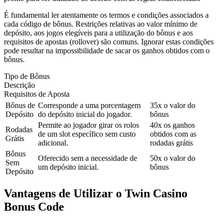
É fundamental ler atentamente os termos e condições associados a
cada código de bônus. Restrições relativas ao valor mínimo de
depósito, aos jogos elegíveis para a utilização do bônus e aos
requisitos de apostas (rollover) são comuns. Ignorar estas condições
pode resultar na impossibilidade de sacar os ganhos obtidos com o
bônus.
Tipo de Bônus
Descrição
Requisitos de Aposta
Bônus de
Corresponde a uma porcentagem
35x o valor do
Depósito
do depósito inicial do jogador.
bônus
Permite ao jogador girar os rolos
40x os ganhos
Rodadas
de um slot específico sem custo
obtidos com as
Grátis
adicional.
rodadas grátis
Bônus
Oferecido sem a necessidade de
50x o valor do
Sem
um depósito inicial.
bônus
Depósito
Vantagens de Utilizar o Twin Casino
Bonus Code