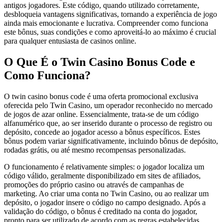
antigos jogadores. Este código, quando utilizado corretamente,
desbloqueia vantagens significativas, tornando a experiência de jogo
ainda mais emocionante e lucrativa. Compreender como funciona
este bônus, suas condições e como aproveitá-lo ao máximo é crucial
para qualquer entusiasta de casinos online.
O Que É o Twin Casino Bonus Code e
Como Funciona?
O twin casino bonus code é uma oferta promocional exclusiva
oferecida pelo Twin Casino, um operador reconhecido no mercado
de jogos de azar online. Essencialmente, trata-se de um código
alfanumérico que, ao ser inserido durante o processo de registro ou
depósito, concede ao jogador acesso a bônus específicos. Estes
bônus podem variar significativamente, incluindo bônus de depósito,
rodadas grátis, ou até mesmo recompensas personalizadas.
O funcionamento é relativamente simples: o jogador localiza um
código válido, geralmente disponibilizado em sites de afiliados,
promoções do próprio casino ou através de campanhas de
marketing. Ao criar uma conta no Twin Casino, ou ao realizar um
depósito, o jogador insere o código no campo designado. Após a
validação do código, o bônus é creditado na conta do jogador,
pronto para ser utilizado de acordo com as regras estabelecidas.