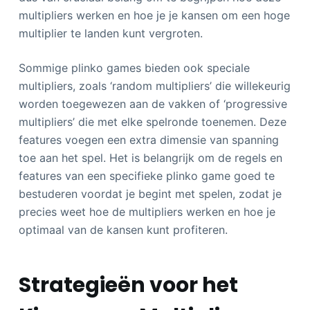
multipliers werken en hoe je je kansen om een hoge
multiplier te landen kunt vergroten.
Sommige plinko games bieden ook speciale
multipliers, zoals ‘random multipliers’ die willekeurig
worden toegewezen aan de vakken of ‘progressive
multipliers’ die met elke spelronde toenemen. Deze
features voegen een extra dimensie van spanning
toe aan het spel. Het is belangrijk om de regels en
features van een specifieke plinko game goed te
bestuderen voordat je begint met spelen, zodat je
precies weet hoe de multipliers werken en hoe je
optimaal van de kansen kunt profiteren.
Strategieën voor het