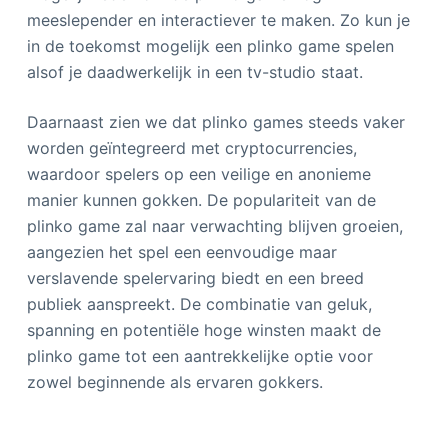
meeslepender en interactiever te maken. Zo kun je
in de toekomst mogelijk een plinko game spelen
alsof je daadwerkelijk in een tv-studio staat.
Daarnaast zien we dat plinko games steeds vaker
worden geïntegreerd met cryptocurrencies,
waardoor spelers op een veilige en anonieme
manier kunnen gokken. De populariteit van de
plinko game zal naar verwachting blijven groeien,
aangezien het spel een eenvoudige maar
verslavende spelervaring biedt en een breed
publiek aanspreekt. De combinatie van geluk,
spanning en potentiële hoge winsten maakt de
plinko game tot een aantrekkelijke optie voor
zowel beginnende als ervaren gokkers.