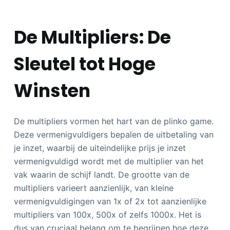
De Multipliers: De
Sleutel tot Hoge
Winsten
De multipliers vormen het hart van de plinko game.
Deze vermenigvuldigers bepalen de uitbetaling van
je inzet, waarbij de uiteindelijke prijs je inzet
vermenigvuldigd wordt met de multiplier van het
vak waarin de schijf landt. De grootte van de
multipliers varieert aanzienlijk, van kleine
vermenigvuldigingen van 1x of 2x tot aanzienlijke
multipliers van 100x, 500x of zelfs 1000x. Het is
dus van cruciaal belang om te begrijpen hoe deze