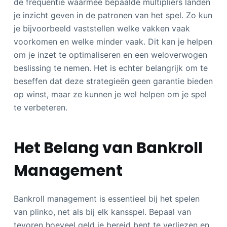
de frequentie waarmee bepaalde multipliers landen
je inzicht geven in de patronen van het spel. Zo kun
je bijvoorbeeld vaststellen welke vakken vaak
voorkomen en welke minder vaak. Dit kan je helpen
om je inzet te optimaliseren en een weloverwogen
beslissing te nemen. Het is echter belangrijk om te
beseffen dat deze strategieën geen garantie bieden
op winst, maar ze kunnen je wel helpen om je spel
te verbeteren.
Het Belang van Bankroll
Management
Bankroll management is essentieel bij het spelen
van plinko, net als bij elk kansspel. Bepaal van
tevoren hoeveel geld je bereid bent te verliezen en