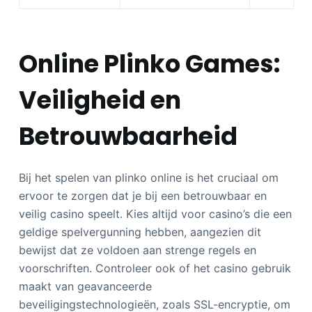
Online Plinko Games:
Veiligheid en
Betrouwbaarheid
Bij het spelen van plinko online is het cruciaal om
ervoor te zorgen dat je bij een betrouwbaar en
veilig casino speelt. Kies altijd voor casino’s die een
geldige spelvergunning hebben, aangezien dit
bewijst dat ze voldoen aan strenge regels en
voorschriften. Controleer ook of het casino gebruik
maakt van geavanceerde
beveiligingstechnologieën, zoals SSL-encryptie, om