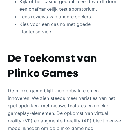
Kijk of het casino gecontroleerd wordt door
een onafhankelijk testlaboratorium.
Lees reviews van andere spelers.
Kies voor een casino met goede
klantenservice.
De Toekomst van
Plinko Games
De plinko game blijft zich ontwikkelen en
innoveren. We zien steeds meer variaties van het
spel opduiken, met nieuwe features en unieke
gameplay-elementen. De opkomst van virtual
reality (VR) en augmented reality (AR) biedt nieuwe
mogelijkheden om de plinko game nog