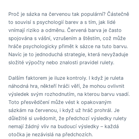
Proč je sázka na červenou tak populární? Částečně
to souvisí s psychologií barev a s tím, jak lidé
vnímají riziko a odměnu. Červená barva je často
spojována s vášní, vzrušením a štěstím, což může
hráče psychologicky přimět k sázce na tuto barvu.
Navíc je to jednoduchá strategie, která nevyžaduje
složité výpočty nebo znalosti pravidel rulety.
Dalším faktorem je iluze kontroly. I když je ruleta
náhodná hra, někteří hráči věří, že mohou ovlivnit
výsledek svým rozhodnutím, na kterou barvu vsadí.
Toto přesvědčení může vést k opakovaným
sázkám na červenou, i když už hráč prohrál. Je
důležité si uvědomit, že předchozí výsledky rulety
nemají žádný vliv na budoucí výsledky – každá
otočka je nezávislá na předchozích.