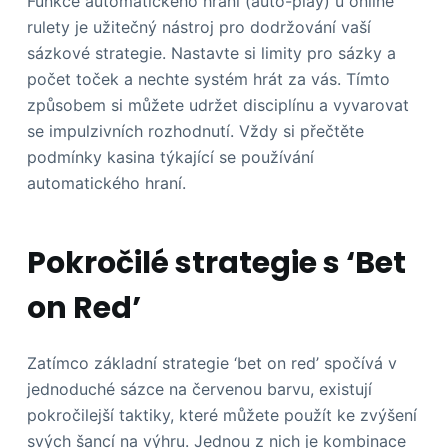
Funkce automatického hraní (auto-play) u online
rulety je užitečný nástroj pro dodržování vaší
sázkové strategie. Nastavte si limity pro sázky a
počet toček a nechte systém hrát za vás. Tímto
způsobem si můžete udržet disciplínu a vyvarovat
se impulzivních rozhodnutí. Vždy si přečtěte
podmínky kasina týkající se používání
automatického hraní.
Pokročilé strategie s ‘Bet
on Red’
Zatímco základní strategie ‘bet on red’ spočívá v
jednoduché sázce na červenou barvu, existují
pokročilejší taktiky, které můžete použít ke zvýšení
svých šancí na výhru. Jednou z nich je kombinace