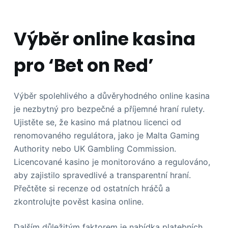
Výběr online kasina
pro ‘Bet on Red’
Výběr spolehlivého a důvěryhodného online kasina
je nezbytný pro bezpečné a příjemné hraní rulety.
Ujistěte se, že kasino má platnou licenci od
renomovaného regulátora, jako je Malta Gaming
Authority nebo UK Gambling Commission.
Licencované kasino je monitorováno a regulováno,
aby zajistilo spravedlivé a transparentní hraní.
Přečtěte si recenze od ostatních hráčů a
zkontrolujte pověst kasina online.
Dalším důležitým faktorem je nabídka platebních