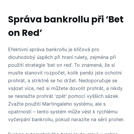
Správa bankrollu při ‘Bet
on Red’
Efektivní správa bankrollu je klíčová pro
dlouhodobý úspěch při hraní rulety, zejména při
použití strategie ‘bet on red’. To znamená, že si
musíte stanovit rozpočet, kolik peněz jste ochotni
prohrát, a striktně se ho držet. Nedoporučuje se
vsázet více, než si můžete dovolit prohrát, a nikdy
se nesnažte prohrát ‘zpět’ pomocí vyšších sázek.
Zvažte použití Martingaleho systému, ale s
opatrností – tento systém může vést k rychlému
vyčerpání bankrollu, pokud narazíte na sérii proher.