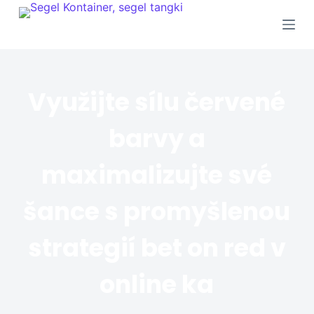
S
k
i
p
t
Využijte sílu červené
o
c
barvy a
o
n
maximalizujte své
t
e
šance s promyšlenou
n
t
strategií bet on red v
online ka