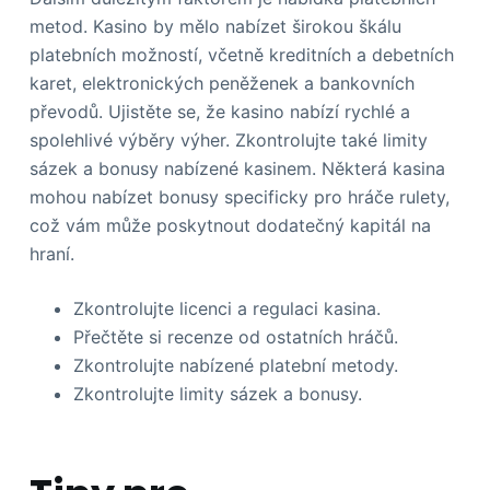
metod. Kasino by mělo nabízet širokou škálu
platebních možností, včetně kreditních a debetních
karet, elektronických peněženek a bankovních
převodů. Ujistěte se, že kasino nabízí rychlé a
spolehlivé výběry výher. Zkontrolujte také limity
sázek a bonusy nabízené kasinem. Některá kasina
mohou nabízet bonusy specificky pro hráče rulety,
což vám může poskytnout dodatečný kapitál na
hraní.
Zkontrolujte licenci a regulaci kasina.
Přečtěte si recenze od ostatních hráčů.
Zkontrolujte nabízené platební metody.
Zkontrolujte limity sázek a bonusy.