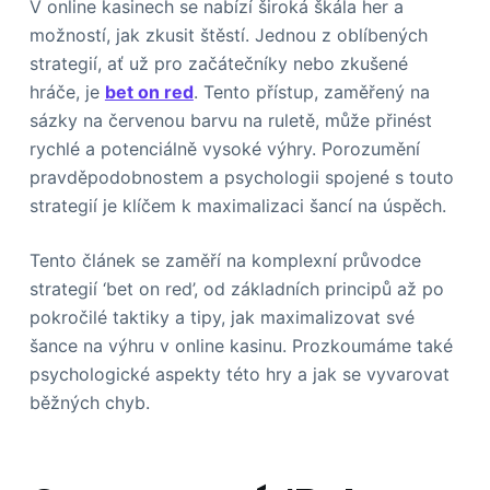
V online kasinech se nabízí široká škála her a
možností, jak zkusit štěstí. Jednou z oblíbených
strategií, ať už pro začátečníky nebo zkušené
hráče, je
bet on red
. Tento přístup, zaměřený na
sázky na červenou barvu na ruletě, může přinést
rychlé a potenciálně vysoké výhry. Porozumění
pravděpodobnostem a psychologii spojené s touto
strategií je klíčem k maximalizaci šancí na úspěch.
Tento článek se zaměří na komplexní průvodce
strategií ‘bet on red’, od základních principů až po
pokročilé taktiky a tipy, jak maximalizovat své
šance na výhru v online kasinu. Prozkoumáme také
psychologické aspekty této hry a jak se vyvarovat
běžných chyb.