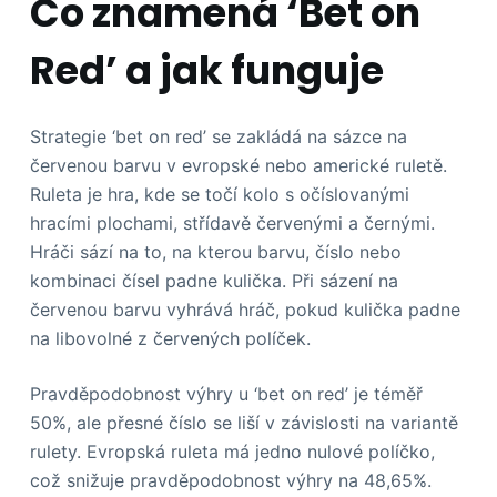
Co znamená ‘Bet on
Red’ a jak funguje
Strategie ‘bet on red’ se zakládá na sázce na
červenou barvu v evropské nebo americké ruletě.
Ruleta je hra, kde se točí kolo s očíslovanými
hracími plochami, střídavě červenými a černými.
Hráči sází na to, na kterou barvu, číslo nebo
kombinaci čísel padne kulička. Při sázení na
červenou barvu vyhrává hráč, pokud kulička padne
na libovolné z červených políček.
Pravděpodobnost výhry u ‘bet on red’ je téměř
50%, ale přesné číslo se liší v závislosti na variantě
rulety. Evropská ruleta má jedno nulové políčko,
což snižuje pravděpodobnost výhry na 48,65%.