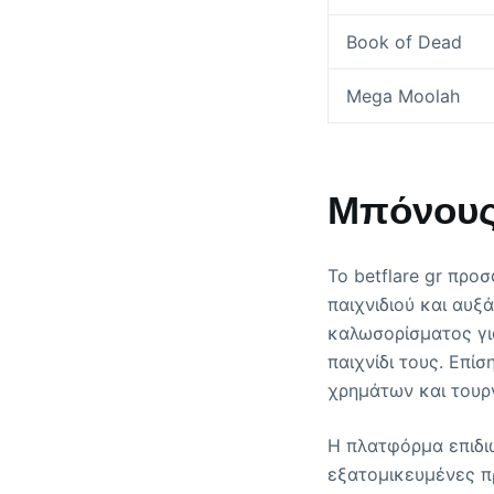
Book of Dead
Mega Moolah
Μπόνους 
Το betflare gr προ
παιχνιδιού και αυξ
καλωσορίσματος γι
παιχνίδι τους. Επί
χρημάτων και τουρ
Η πλατφόρμα επιδι
εξατομικευμένες π