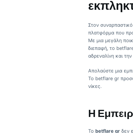
εκπληκτ
Στον συναρπαστικό
πλατφόρμα που προ
Με μια μεγάλη ποικ
διεπαφή, το betfla
αδρεναλίνη και την
Απολαύστε μια εμπε
Το betflare gr προ
νίκες.
Η Εμπειρ
Το
betflare gr
δεν ε