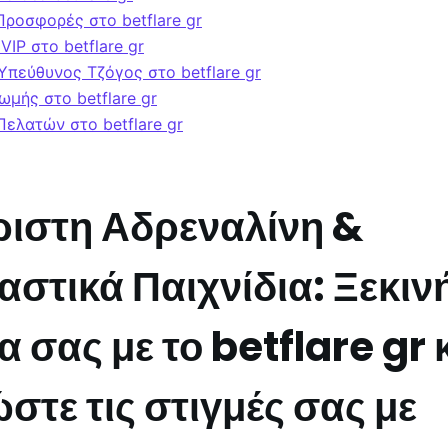
ροσφορές στο betflare gr
IP στο betflare gr
Υπεύθυνος Τζόγος στο betflare gr
μής στο betflare gr
ελατών στο betflare gr
ιστη Αδρεναλίνη &
στικά Παιχνίδια: Ξεκιν
α σας με το betflare gr 
στε τις στιγμές σας με