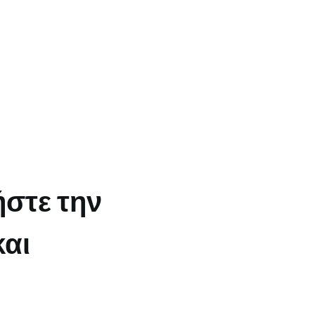
ήστε την
και