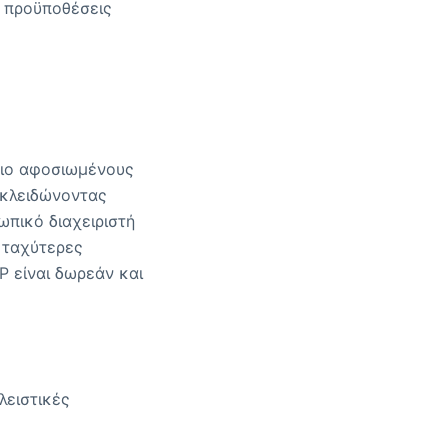
ι προϋποθέσεις
 πιο αφοσιωμένους
εκλειδώνοντας
ωπικό διαχειριστή
 ταχύτερες
 είναι δωρεάν και
λειστικές