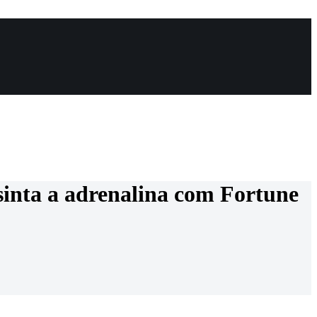
 sinta a adrenalina com Fortune