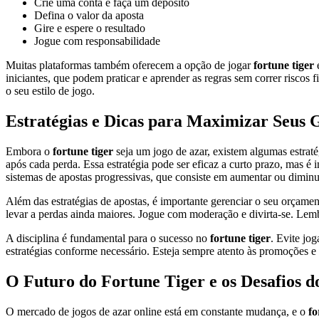
Crie uma conta e faça um depósito
Defina o valor da aposta
Gire e espere o resultado
Jogue com responsabilidade
Muitas plataformas também oferecem a opção de jogar
fortune tiger
e
iniciantes, que podem praticar e aprender as regras sem correr riscos
o seu estilo de jogo.
Estratégias e Dicas para Maximizar Seus 
Embora o
fortune tiger
seja um jogo de azar, existem algumas estrat
após cada perda. Essa estratégia pode ser eficaz a curto prazo, mas é 
sistemas de apostas progressivas, que consiste em aumentar ou diminui
Além das estratégias de apostas, é importante gerenciar o seu orçamen
levar a perdas ainda maiores. Jogue com moderação e divirta-se. Lem
A disciplina é fundamental para o sucesso no
fortune tiger
. Evite jo
estratégias conforme necessário. Esteja sempre atento às promoções e
O Futuro do Fortune Tiger e os Desafios 
O mercado de jogos de azar online está em constante mudança, e o
fo