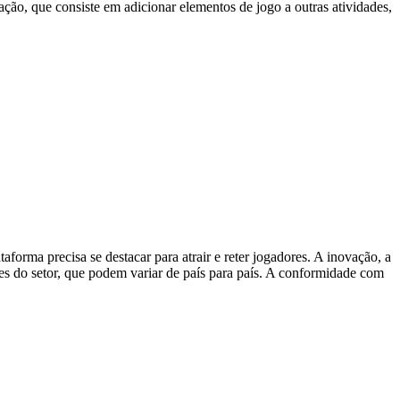
cação, que consiste em adicionar elementos de jogo a outras atividades,
forma precisa se destacar para atrair e reter jogadores. A inovação, a
ões do setor, que podem variar de país para país. A conformidade com