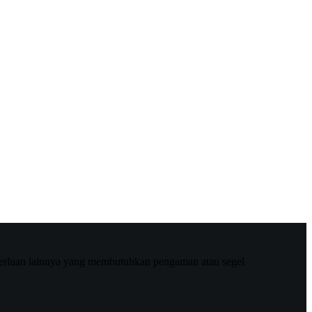
keperluan lainnya yang membutuhkan pengaman atau segel