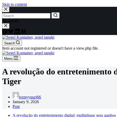
Skip to content
No results
Search
Item account not registered or doesn't have a view.php file.
Menu
A revolução do entretenimento d
Tiger
ivenyyqszj66
January 9, 2026
Post
A revolução do entretenimento digital: multiplique seus ganhos 