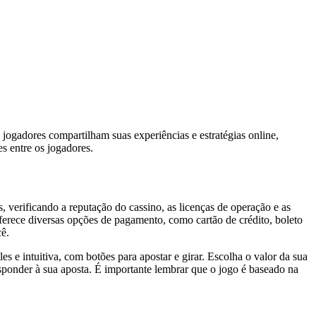
jogadores compartilham suas experiências e estratégias online,
s entre os jogadores.
, verificando a reputação do cassino, as licenças de operação e as
oferece diversas opções de pagamento, como cartão de crédito, boleto
cê.
s e intuitiva, com botões para apostar e girar. Escolha o valor da sua
responder à sua aposta. É importante lembrar que o jogo é baseado na