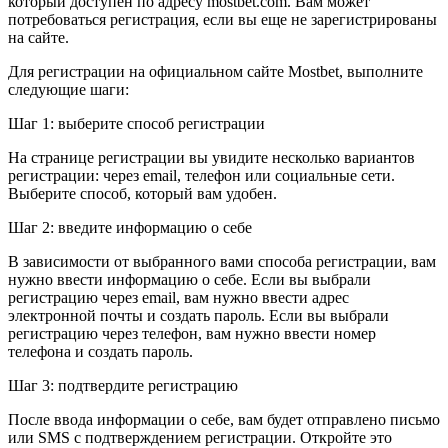
который доступен по адресу mostbet.com. Вам может
потребоваться регистрация, если вы еще не зарегистрированы
на сайте.
Для регистрации на официальном сайте Mostbet, выполните
следующие шаги:
Шаг 1: выберите способ регистрации
На странице регистрации вы увидите несколько вариантов
регистрации: через email, телефон или социальные сети.
Выберите способ, который вам удобен.
Шаг 2: введите информацию о себе
В зависимости от выбранного вами способа регистрации, вам
нужно ввести информацию о себе. Если вы выбрали
регистрацию через email, вам нужно ввести адрес
электронной почты и создать пароль. Если вы выбрали
регистрацию через телефон, вам нужно ввести номер
телефона и создать пароль.
Шаг 3: подтвердите регистрацию
После ввода информации о себе, вам будет отправлено письмо
или SMS с подтверждением регистрации. Откройте это