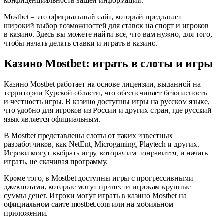
конфиденциальность вашей информации.
Mostbet – это официальный сайт, который предлагает
широкий выбор возможностей для ставок на спорт и игроков
в казино. Здесь вы можете найти все, что вам нужно, для того,
чтобы начать делать ставки и играть в казино.
Казино Mostbet: играть в слоты и игры
Казино Mostbet работает на основе лицензии, выданной на
территории Курской области, что обеспечивает безопасность
и честность игры. В казино доступны игры на русском языке,
что удобно для игроков из России и других стран, где русский
язык является официальным.
В Mostbet представлены слоты от таких известных
разработчиков, как NetEnt, Microgaming, Playtech и других.
Игроки могут выбрать игру, которая им понравится, и начать
играть, не скачивая программу.
Кроме того, в Mostbet доступны игры с прогрессивными
джекпотами, которые могут принести игрокам крупные
суммы денег. Игроки могут играть в казино Mostbet на
официальном сайте mostbet.com или на мобильном
приложении.