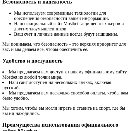
Безопасность и надежность
Мы используем современные технологии для
обеспечения безопасности вашей информации.
Наш официальный сайт Mostbet защищен от хакеров и
других злоумышленников.
Ваш счет и личные данные всегда будут защищены.
Мы понимаем, что безопасность – это верхняя приоритет для
вас, и мы делаем все, чтобы обеспечить ее.
Удобство и доступность
Мы предлагаем вам доступ к нашему официальному сайту
Mostbet из любой точки мира.
Наш сайт доступен на нескольких языках, включая
русский.
Мы предлагаем вам несколько способов оплаты, чтобы вам
было удобно.
Мы хотим, чтобы вы могли играть и ставить на спорт, где бы
вы ни находились.
Преимущества использования официального