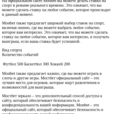
На официальном сайте Mostbet вы можете делать ставки на
спорт в режиме реального времени. Это означает, что вы
можете сделать ставку на любое событие, которое происходит
в данный момент.
Mostbet также предлагает широкий выбор ставок на спорт,
включая линию, где вы можете выбрать любое событие,
которое вам интересно. Это означает, что вы можете сделать
ставку на любое событие, которое вам интересно, и получать
выигрыш, если ваша ставка будет успешной.
Вид спорта
Количество событий
Футбол
500
Баскетбол
300
Хоккей
200
Mostbet также предлагает казино, где вы можете играть в
слоты и другие игры. Мостбет официальный сайт – это
лучшее место для игроков, которые ищут развлечения и
возможностей для выигрыша.
Мостбет зеркало – это дополнительный способ доступа к
сайту, который обеспечивает безопасность и
конфиденциальность вашей информации. Mostbet – это
официальный сайт, который обеспечивает безопасность и