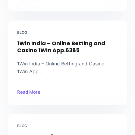
Bonusu
Veren
Siteler
2025
BLOG
–
Deneme
1Win India – Online Betting and
Bonus
Casino 1Win App.6385
Gncel
1Win India – Online Betting and Casino |
Casino.6918
1Win App…
1Win
Read More
India
–
Online
Betting
BLOG
and