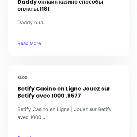
Casino
Daddy онлайн казино способы
1Win
оплаты.1181
App.6385
Daddy онл…
Daddy
Read More
онлайн
казино
способы
оплаты.1181
BLOG
Betify Casino en Ligne Jouez sur
Betify avec 1000 .9577
Betify Casino en Ligne | Jouez sur Betify
avec 1000…