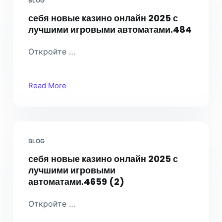
BLOG
v
Aksiyalar
себя новые казино онлайн 2025 с
Пинко
лучшими игровыми автоматами.484
Казино
Откройте …
Онлайн.2120
себя
Read More
новые
казино
онлайн
2025
BLOG
с
лучшими
себя новые казино онлайн 2025 с
игровыми
лучшими игровыми
автоматами.4659 (2)
автоматами.484
Откройте …