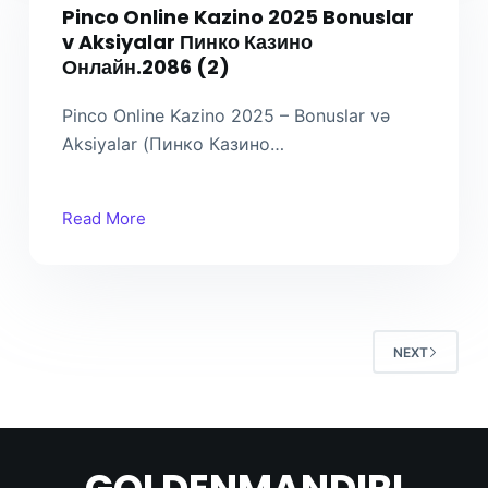
крупные
Pinco Online Kazino 2025 Bonuslar
выигрыши.6325
v Aksiyalar Пинко Казино
Онлайн.2086 (2)
Pinco Online Kazino 2025 – Bonuslar və
Aksiyalar (Пинко Казино…
Pinco
Read More
Online
Kazino
2025
Bonuslar
v
NEXT
Aksiyalar
Пинко
Казино
Онлайн.2086
(2)