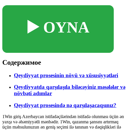
▶️ OYNA
Содержимое
Qeydiyyat prosesinin növü və xüsusiyyətləri
Qeydiyyatda qarşılaşıla biləcəyiniz məsələlər və
növbəti adımlar
Qeydiyyat prosesində nə qarşılaşacaqsınız?
1Win giriş Azerbaycan istifadəçilərindən istifadə olunması üçün ən
yaxşı və əhəmiyyətli mənbədir. 1Win, qazanma şansını artırmaq
üçün məhsulunuzun ən geniş seçimi ilə tanınan və dəqiqlikləri ilə