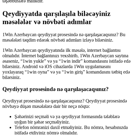
təşəbbüslərə malikdir.
Qeydiyyatda qarşılaşıla biləcəyiniz
məsələlər və növbəti adımlar
1Win Azerbaycan qeydiyyat prosesində nə qarşılaşacaqsınız? Bu
məsələləri təqdim edərək növbəti adımları izləyə bilərsiniz.
1Win Azerbaycan qeydiyyatında ilk məsələ, internet bağlantısı
olmalıdır. İnternet bağlantınızı текshirib, 1Win Azerbaycan saytına
əsaseniz, “1win yukle” və ya “1win indir” komandasını istifadə edə
bilərsiniz. Android və iOS cihazlarda 1Win uygulamasını
yoxlayaraq “1win oyna” və ya “1win giriş” komandasını tətbiq edə
bilərsiniz.
Qeydiyyat prosesində nə qarşılaşacaqsınız?
Qeydiyyat prosesində nə qarşılaşacaqsınız? Qeydiyyat prosesində
növbəyə düşən məsələlərə dair bir neçə nöqtə:
Şəhərinizi seçməli və ya qeydiyyat formasında tələblərə
uyğun bir şəhər seçməliyiniz.
Telefon nömrənizi daxil etməliyiniz. Bu nömrə, hesabınızda
istifadə etdiyiniz nömrə olmalıdır.