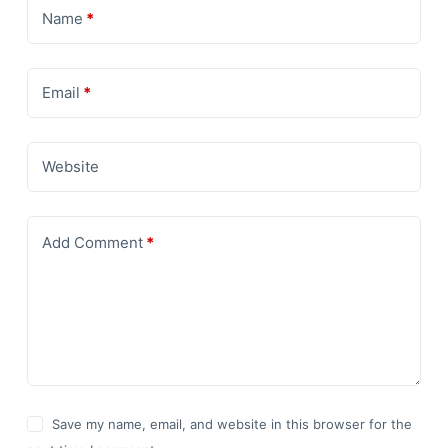
Name
*
Email
*
Website
Add Comment
*
Save my name, email, and website in this browser for the