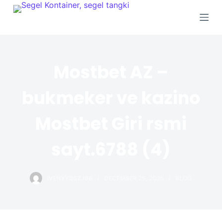
S
k
i
p
t
Mostbet AZ –
o
c
bukmeker ve kazino
o
n
Mostbet Giri rsmi
t
e
sayt.6788 (4)
n
t
IVENYYQSZJ66
DECEMBER 25, 2025
BLOG