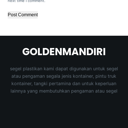
next time I comment.
Post Comment
GOLDENMANDIRI
segel plastikan kami dapat digunakan untuk segel
atau pengaman segala jenis kontainer, pintu truk
kontainer, tangki pertamina dan untuk keperluan
lainnya yang membutuhkan pengaman atau segel