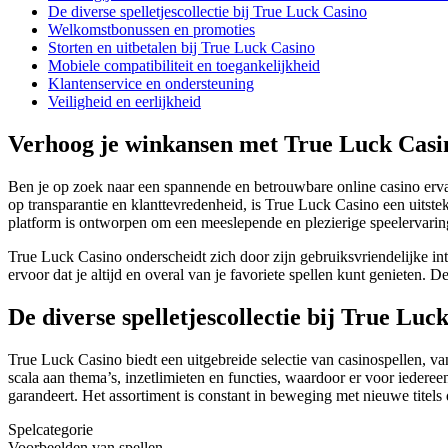
De diverse spelletjescollectie bij True Luck Casino
Welkomstbonussen en promoties
Storten en uitbetalen bij True Luck Casino
Mobiele compatibiliteit en toegankelijkheid
Klantenservice en ondersteuning
Veiligheid en eerlijkheid
Verhoog je winkansen met True Luck Casino
Ben je op zoek naar een spannende en betrouwbare online casino erv
op transparantie en klanttevredenheid, is True Luck Casino een uitst
platform is ontworpen om een meeslepende en plezierige speelervaring
True Luck Casino onderscheidt zich door zijn gebruiksvriendelijke inte
ervoor dat je altijd en overal van je favoriete spellen kunt genieten. 
De diverse spelletjescollectie bij True Luc
True Luck Casino biedt een uitgebreide selectie van casinospellen, van
scala aan thema’s, inzetlimieten en functies, waardoor er voor ieder
garandeert. Het assortiment is constant in beweging met nieuwe titel
Spelcategorie
Voorbeelden van spellen