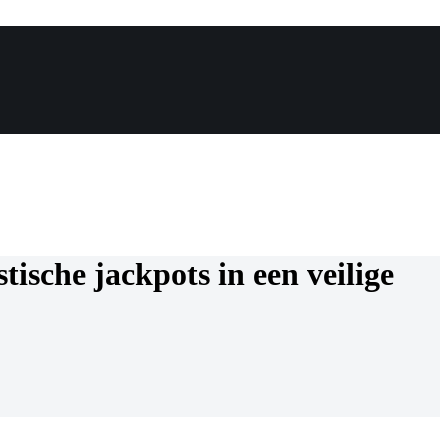
ische jackpots in een veilige