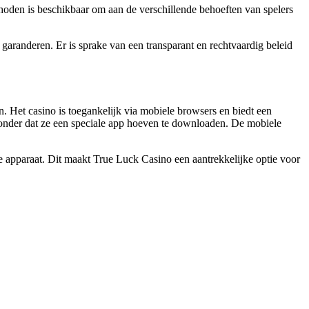
ethoden is beschikbaar om aan de verschillende behoeften van spelers
garanderen. Er is sprake van een transparant en rechtvaardig beleid
n. Het casino is toegankelijk via mobiele browsers en biedt een
zonder dat ze een speciale app hoeven te downloaden. De mobiele
e apparaat. Dit maakt True Luck Casino een aantrekkelijke optie voor