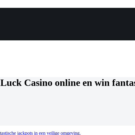
uck Casino online en win fantast
stische jackpots in een veilige omgeving.