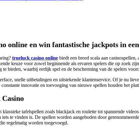
 online en win fantastische jackpots in een
aring?
trueluck casino online
biedt een breed scala aan casinospellen,
ekende keuze voor zowel beginnende als ervaren spelers die op zoek zij
 te bieden, waarbij eerlijk spel en de bescherming van de spelers vooro
rface, snelle uitbetalingen en uitstekende klantenservice. Of je nu lie
De constante innovatie en toevoeging van nieuwe spellen houden het platf
k Casino
 klassieke tafelspellen zoals blackjack en roulette tot spannende video
een iets te vinden is. De spellen worden aangeboden door gerenommeerde 
s die regelmatig worden toegevoegd.