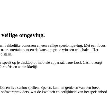
 veilige omgeving.
 aantrekkelijke bonussen en een veilige speelomgeving. Met een focus
n naar entertainment en de kans om grote winsten te behalen. Het
p staan.
ver speelt op je desktop of mobiele apparaat, True Luck Casino zorgt
orm fris en aantrekkelijk.
slots en live casino spellen. Spelers kunnen genieten van een breed
softwareproviders, wat de kwaliteit en eerlijkheid van het spelaanbod