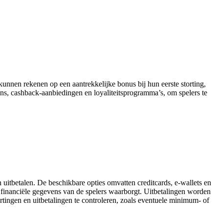
nnen rekenen op een aantrekkelijke bonus bij hun eerste storting,
ins, cashback-aanbiedingen en loyaliteitsprogramma’s, om spelers te
uitbetalen. De beschikbare opties omvatten creditcards, e-wallets en
 financiële gegevens van de spelers waarborgt. Uitbetalingen worden
rtingen en uitbetalingen te controleren, zoals eventuele minimum- of