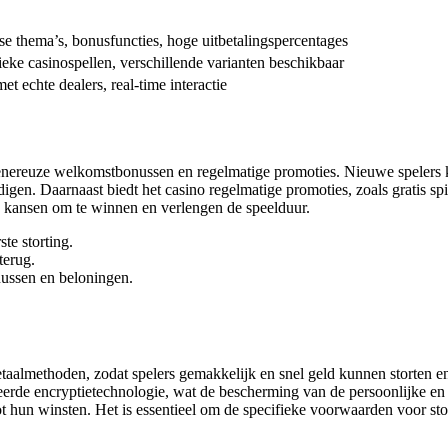
se thema’s, bonusfuncties, hoge uitbetalingspercentages
ieke casinospellen, verschillende varianten beschikbaar
et echte dealers, real-time interactie
enereuze welkomstbonussen en regelmatige promoties. Nieuwe spelers ku
gen. Daarnaast biedt het casino regelmatige promoties, zoals gratis sp
e kansen om te winnen en verlengen de speelduur.
te storting.
terug.
nussen en beloningen.
aalmethoden, zodat spelers gemakkelijk en snel geld kunnen storten en 
eerde encryptietechnologie, wat de bescherming van de persoonlijke en
t hun winsten. Het is essentieel om de specifieke voorwaarden voor sto