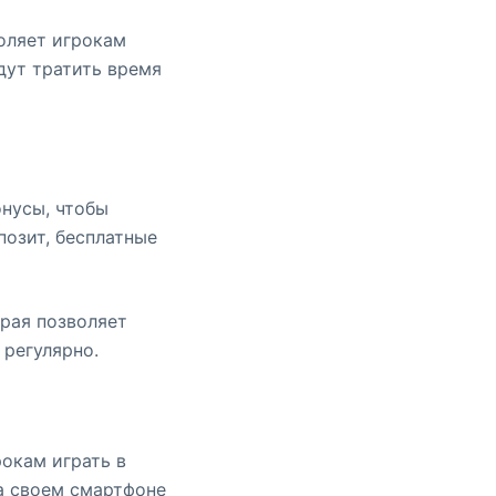
воляет игрокам
удут тратить время
онусы, чтобы
позит, бесплатные
орая позволяет
 регулярно.
рокам играть в
на своем смартфоне