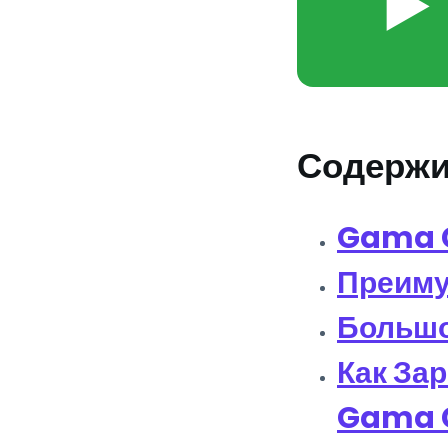
▶️
Содерж
Gama C
Преиму
Большо
Как Зар
Gama C