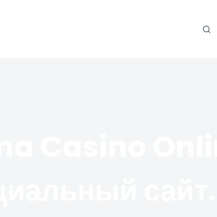
a Casino Onli
иальный сайт