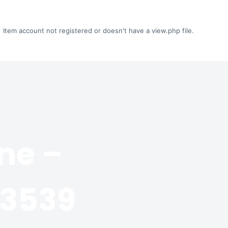
Item account not registered or doesn't have a view.php file.
ne –
.3539