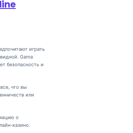
line
редпочитают играть
евидной. Gama
ает безопасность и
все, что вы
шенничеств или
рмацию о
лайн-казино.