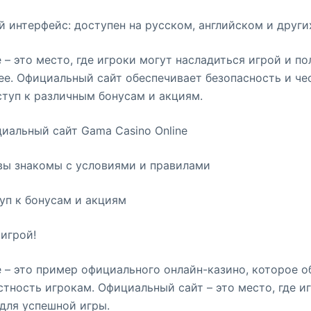
 интерфейс: доступен на русском, английском и други
e – это место, где игроки могут насладиться игрой и по
ее. Официальный сайт обеспечивает безопасность и че
туп к различным бонусам и акциям.
иальный сайт Gama Casino Online
 вы знакомы с условиями и правилами
уп к бонусам и акциям
игрой!
e – это пример официального онлайн-казино, которое 
стность игрокам. Официальный сайт – это место, где и
 для успешной игры.