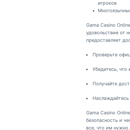
игроков
Многоязычный
Gama Casino Onlin
удовольствие от н
предоставляет дос
Проверьте офиц
Убедитесь, что
Получайте дост
Наслаждайтесь 
Gama Casino Onlin
безопасность и че
все, что им нужно