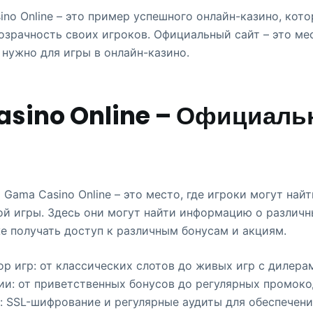
ino Online – это пример успешного онлайн-казино, кот
озрачность своих игроков. Официальный сайт – это ме
м нужно для игры в онлайн-казино.
sino Online – Официал
Gama Casino Online – это место, где игроки могут найт
й игры. Здесь они могут найти информацию о различн
же получать доступ к различным бонусам и акциям.
р игр: от классических слотов до живых игр с дилера
ии: от приветственных бонусов до регулярных промок
: SSL-шифрование и регулярные аудиты для обеспечени