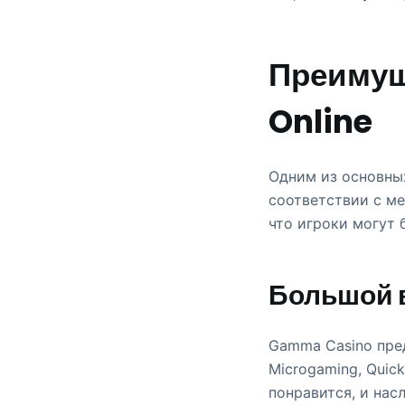
Преимущ
Online
Одним из основных
соответствии с м
что игроки могут 
Большой 
Gamma Casino пред
Microgaming, Quick
понравится, и нас