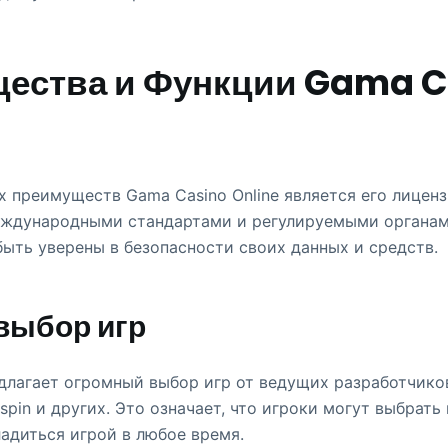
ества и Функции Gama C
 преимуществ Gama Casino Online является его лиценз
еждународными стандартами и регулируемыми органами
быть уверены в безопасности своих данных и средств.
выбор игр
лагает огромный выбор игр от ведущих разработчиков
spin и других. Это означает, что игроки могут выбрать
ладиться игрой в любое время.