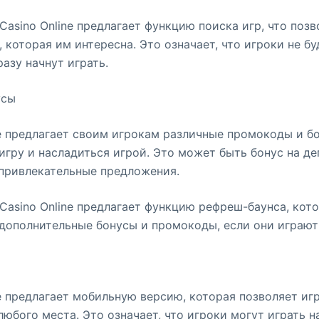
Casino Online предлагает функцию поиска игр, что поз
, которая им интересна. Это означает, что игроки не б
разу начнут играть.
усы
e предлагает своим игрокам различные промокоды и б
игру и насладиться игрой. Это может быть бонус на де
 привлекательные предложения.
Casino Online предлагает функцию рефреш-баунса, кот
дополнительные бонусы и промокоды, если они играют
e предлагает мобильную версию, которая позволяет иг
любого места. Это означает, что игроки могут играть 