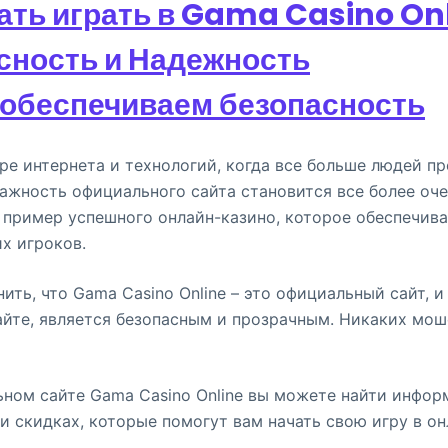
чать играть в Gama Casino On
сность и Надежность
 обеспечиваем безопасность
е интернета и технологий, когда все больше людей п
важность официального сайта становится все более оч
то пример успешного онлайн-казино, которое обеспечив
х игроков.
ить, что Gama Casino Online – это официальный сайт, и 
айте, является безопасным и прозрачным. Никаких мо
ьном сайте Gama Casino Online вы можете найти инфо
и скидках, которые помогут вам начать свою игру в он