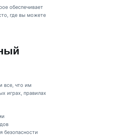
орое обеспечивает
сто, где вы можете
ьный
и все, что им
ых играх, правилах
ми
одов
я безопасности