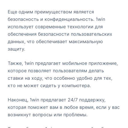
Еще одним преимуществом является
безопасность и конфиденциальность. 1win
использует современные технологии для
обеспечения безопасности пользовательских
данных, что обеспечивает максимальную
защиту.
Также, 1win предлагает мобильное приложение,
которое позволяет пользователям делать
ставки на ходу, что особенно удобно для тех,
кто не может сидеть у компьютера.
Наконец, 1win предлагает 24/7 поддержку,
которая поможет вам в любое время, если у вас
возникнут вопросы или проблемы.