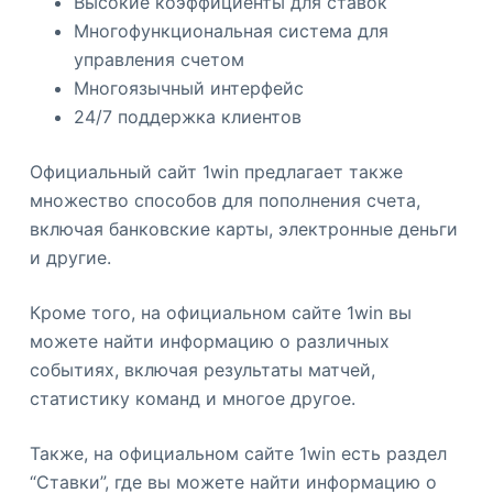
Высокие коэффициенты для ставок
Многофункциональная система для
управления счетом
Многоязычный интерфейс
24/7 поддержка клиентов
Официальный сайт 1win предлагает также
множество способов для пополнения счета,
включая банковские карты, электронные деньги
и другие.
Кроме того, на официальном сайте 1win вы
можете найти информацию о различных
событиях, включая результаты матчей,
статистику команд и многое другое.
Также, на официальном сайте 1win есть раздел
“Ставки”, где вы можете найти информацию о