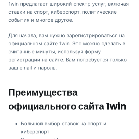
1win предлагает широкий спектр услуг, включая
ставки на спорт, киберспорт, политические
события и многое другое.
Для начала, вам нужно зарегистрироваться на
официальном сайте 1win. Это можно сделать в
считанные минуты, используя форму
регистрации на сайте. Вам потребуется только
ваш email и пароль.
Преимущества
официального сайта 1win
Большой выбор ставок на спорт и
киберспорт