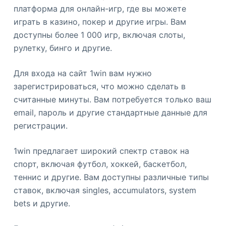
платформа для онлайн-игр, где вы можете
играть в казино, покер и другие игры. Вам
доступны более 1 000 игр, включая слоты,
рулетку, бинго и другие.
Для входа на сайт 1win вам нужно
зарегистрироваться, что можно сделать в
считанные минуты. Вам потребуется только ваш
email, пароль и другие стандартные данные для
регистрации.
1win предлагает широкий спектр ставок на
спорт, включая футбол, хоккей, баскетбол,
теннис и другие. Вам доступны различные типы
ставок, включая singles, accumulators, system
bets и другие.