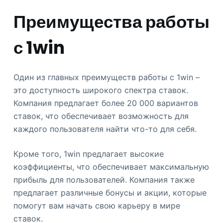
Преимущества работы
с 1win
Один из главных преимуществ работы с 1win –
это доступность широкого спектра ставок.
Компания предлагает более 20 000 вариантов
ставок, что обеспечивает возможность для
каждого пользователя найти что-то для себя.
Кроме того, 1win предлагает высокие
коэффициенты, что обеспечивает максимальную
прибыль для пользователей. Компания также
предлагает различные бонусы и акции, которые
помогут вам начать свою карьеру в мире
ставок.