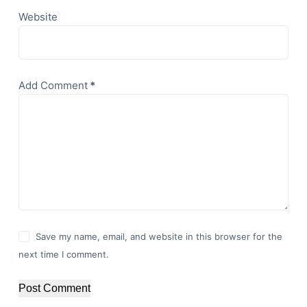
Website
Add Comment
*
Save my name, email, and website in this browser for the
next time I comment.
Post Comment