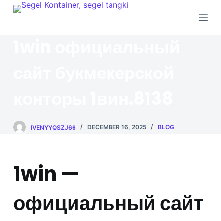
S
k
i
1win официальный
p
t
сайт букмекерской
o
c
конторы 1вин.8138
o
n
t
IVENYYQSZJ66
DECEMBER 16, 2025
BLOG
e
n
1win —
t
официальный сайт