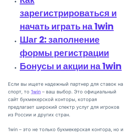
Как
зарегистрироваться и
начать играть на 1win
Шаг 2: заполнение
формы регистрации
Бонусы и акции на 1win
Если вы ищете надежный партнер для ставок на
спорт, то
1win
– ваш выбор. Это официальный
сайт букмекерской конторы, которая
предлагает широкий спектр услуг для игроков
из России и других стран.
1win – это не только букмекерская контора, но и