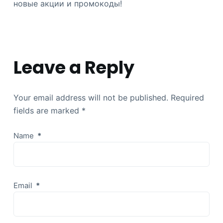
новые акции и промокоды!
Leave a Reply
Your email address will not be published.
Required
fields are marked
*
Name
*
Email
*