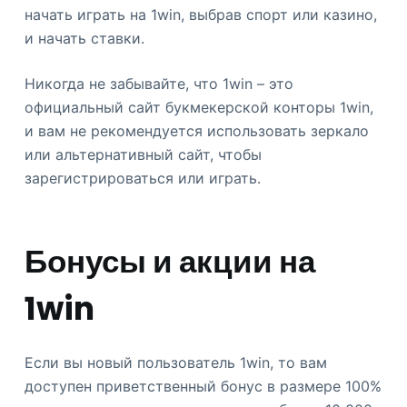
начать играть на 1win, выбрав спорт или казино,
и начать ставки.
Никогда не забывайте, что 1win – это
официальный сайт букмекерской конторы 1win,
и вам не рекомендуется использовать зеркало
или альтернативный сайт, чтобы
зарегистрироваться или играть.
Бонусы и акции на
1win
Если вы новый пользователь 1win, то вам
доступен приветственный бонус в размере 100%