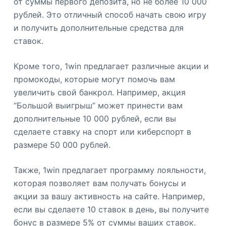
от суммы первого депозита, но не более 10 000
рублей. Это отличный способ начать свою игру
и получить дополнительные средства для
ставок.
Кроме того, 1win предлагает различные акции и
промокоды, которые могут помочь вам
увеличить свой банкрол. Например, акция
“Большой выигрыш” может принести вам
дополнительные 10 000 рублей, если вы
сделаете ставку на спорт или киберспорт в
размере 50 000 рублей.
Также, 1win предлагает программу лояльности,
которая позволяет вам получать бонусы и
акции за вашу активность на сайте. Например,
если вы сделаете 10 ставок в день, вы получите
бонус в размере 5% от суммы ваших ставок.