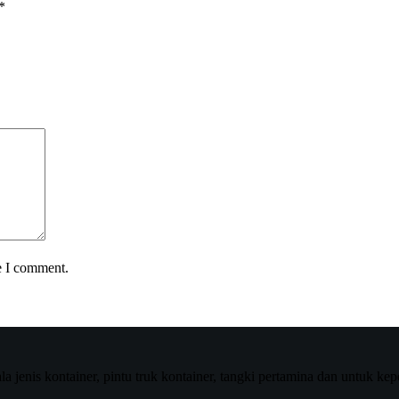
*
e I comment.
la jenis kontainer, pintu truk kontainer, tangki pertamina dan untuk 