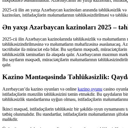
məqsədlərə əsaslanmalıdır. Azərbaycanın ən yaxşı kazinoları, istifadəçi
2025-cü ilin ən yaxşı Azərbaycan kazinoları arasında təhlükəsizlik v
kazinoları, istifadəçilərin məlumatlarının təhlükəsizdirilməsi və təhlük
Ən yaxşı Azərbaycan kazinoları 2025 – təh
2025-cü ilin Azərbaycan kazinolarında təhlükəsizlik və məlumatların m
təhlükəsizindirilməsinə və məlumatların məhafizəsinə əsaslanacaq. A
təcrübələr ilə müraciət edə bilər. Bu saytların məqsədi, müraciətçilər
təhlükəsizlik təminatları ilə əlaqəda qalır. Azərbaycanın məzmun mərkə
Bu saytların məqsədi, müraciətçilərin məlumatlarının təhlükəsizindiril
qalır.
Kazino Məntəqəsində Təhlükəsizlik: Qayda
Azerbaycan’da kazino oyunları və online
kazino oyunu
casino oyunlar
istifadəçilərin mənzilin təhlükəsizini təmin etməkdir. Bu qaydaların bi
təhlükəsizlik standartlarına uyğun olması, istifadəçilərin məlumatları
İkinci məqsəd, istifadəçilərin təhlükəsiz bir şəkildə oyun oynamasını 
tətbiq olunmalıdır. Bu standartlar, istifadəçilərin məlumatlarının şifrəl
malikdir.