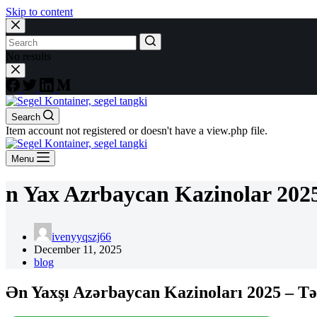
Skip to content
No results
Search
Item account not registered or doesn't have a view.php file.
Menu
n Yax Azrbaycan Kazinolar 2025
ivenyyqszj66
December 11, 2025
blog
Ən Yaxşı Azərbaycan Kazinoları 2025 – Tə