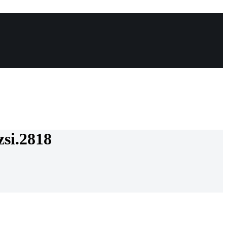
zsi.2818