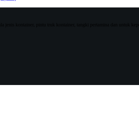
la jenis kontainer, pintu truk kontainer, tangki pertamina dan untuk 