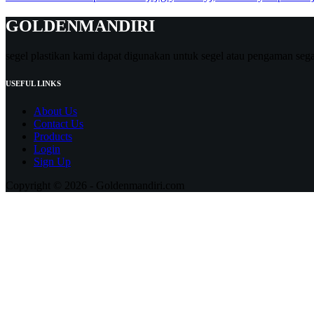
GOLDENMANDIRI
segel plastikan kami dapat digunakan untuk segel atau pengaman sega
USEFUL LINKS
About Us
Contact Us
Products
Login
Sign Up
Copyright © 2026 - Goldenmandiri.com