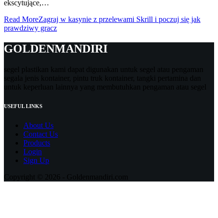
ekscytujące,…
Read More
Zagraj w kasynie z przelewami Skrill i poczuj się jak
prawdziwy gracz
GOLDENMANDIRI
segel plastikan kami dapat digunakan untuk segel atau pengaman
segala jenis kontainer, pintu truk kontainer, tangki pertamina dan
untuk keperluan lainnya yang membutuhkan pengaman atau segel
USEFUL LINKS
About Us
Contact Us
Products
Login
Sign Up
Copyright © 2026 - Goldenmandiri.com