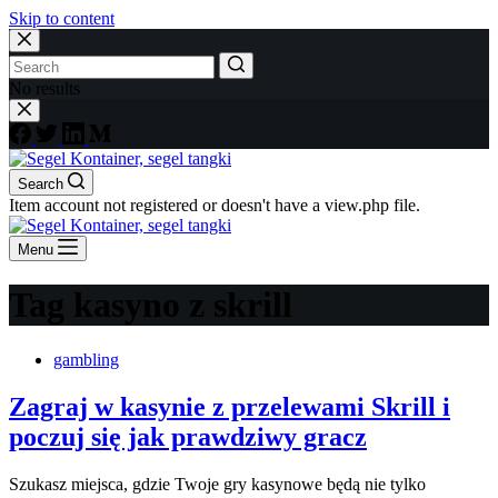
Skip to content
No results
Search
Item account not registered or doesn't have a view.php file.
Menu
Tag
kasyno z skrill
gambling
Zagraj w kasynie z przelewami Skrill i
poczuj się jak prawdziwy gracz
Szukasz miejsca, gdzie Twoje gry kasynowe będą nie tylko