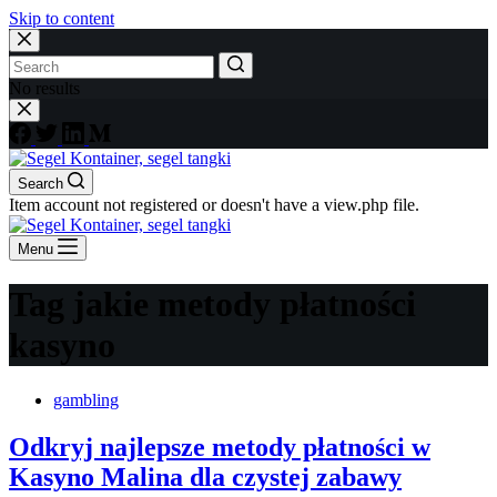
Skip to content
No results
Search
Item account not registered or doesn't have a view.php file.
Menu
Tag
jakie metody płatności
kasyno
gambling
Odkryj najlepsze metody płatności w
Kasyno Malina dla czystej zabawy