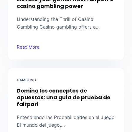
casino gambling power
Understanding the Thrill of Casino
Gambling Casino gambling offers a…
Elevate
Read More
your
game:
trust
fairpari’s
GAMBLING
casino
gambling
Domina los conceptos de
power
apuestas: una guía de prueba de
fairpari
Entendiendo las Probabilidades en el Juego
El mundo del juego,…