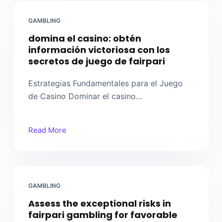
cómo
Fairpari
GAMBLING
hace
de
domina el casino: obtén
cada
información victoriosa con los
secretos de juego de fairpari
momento
de
Estrategias Fundamentales para el Juego
juego
un
de Casino Dominar el casino…
avance
domina
Read More
el
casino:
obtén
información
GAMBLING
victoriosa
con
Assess the exceptional risks in
los
fairpari gambling for favorable