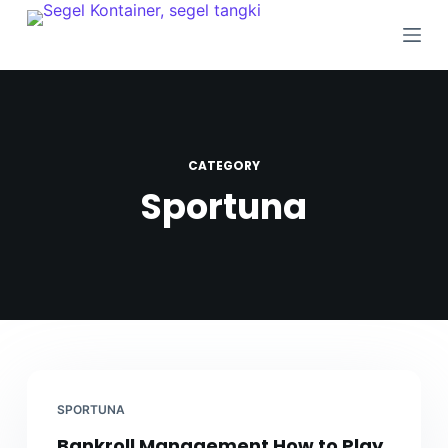
S
k
i
p
t
o
CATEGORY
c
Sportuna
o
n
t
e
n
t
SPORTUNA
Bankroll Management How to Play