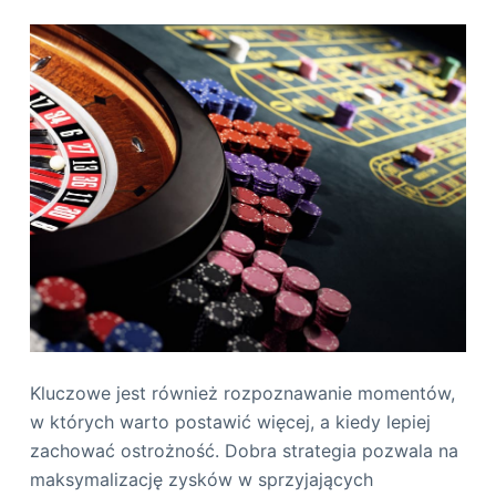
Kluczowe jest również rozpoznawanie momentów,
w których warto postawić więcej, a kiedy lepiej
zachować ostrożność. Dobra strategia pozwala na
maksymalizację zysków w sprzyjających