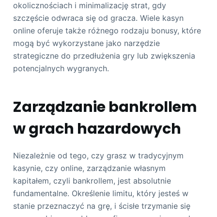
okolicznościach i minimalizację strat, gdy
szczęście odwraca się od gracza. Wiele kasyn
online oferuje także różnego rodzaju bonusy, które
mogą być wykorzystane jako narzędzie
strategiczne do przedłużenia gry lub zwiększenia
potencjalnych wygranych.
Zarządzanie bankrollem
w grach hazardowych
Niezależnie od tego, czy grasz w tradycyjnym
kasynie, czy online, zarządzanie własnym
kapitałem, czyli bankrollem, jest absolutnie
fundamentalne. Określenie limitu, który jesteś w
stanie przeznaczyć na grę, i ścisłe trzymanie się