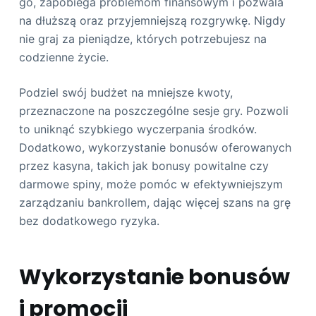
go, zapobiega problemom finansowym i pozwala
na dłuższą oraz przyjemniejszą rozgrywkę. Nigdy
nie graj za pieniądze, których potrzebujesz na
codzienne życie.
Podziel swój budżet na mniejsze kwoty,
przeznaczone na poszczególne sesje gry. Pozwoli
to uniknąć szybkiego wyczerpania środków.
Dodatkowo, wykorzystanie bonusów oferowanych
przez kasyna, takich jak bonusy powitalne czy
darmowe spiny, może pomóc w efektywniejszym
zarządzaniu bankrollem, dając więcej szans na grę
bez dodatkowego ryzyka.
Wykorzystanie bonusów
i promocji