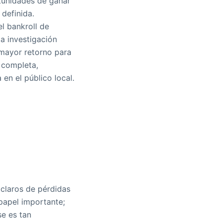
rtunidades de ganar
definida.
l bankroll de
a investigación
 mayor retorno para
a completa,
 en el público local.
 claros de pérdidas
papel importante;
se es tan