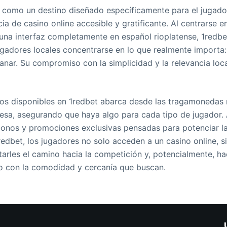
 como un destino diseñado específicamente para el jugado
ia de casino online accesible y gratificante. Al centrarse e
una interfaz completamente en español rioplatense, 1redbet
ugadores locales concentrarse en lo que realmente importa: 
nar. Su compromiso con la simplicidad y la relevancia local
gos disponibles en 1redbet abarca desde las tragamonedas
esa, asegurando que haya algo para cada tipo de jugador.
onos y promociones exclusivas pensadas para potenciar la
1redbet, los jugadores no solo acceden a un casino online, 
itarles el camino hacia la competición y, potencialmente, ha
lo con la comodidad y cercanía que buscan.