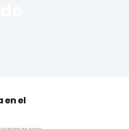
 de
 en el