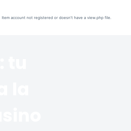
Item account not registered or doesn't have a view.php file.
 tu
 la
asino