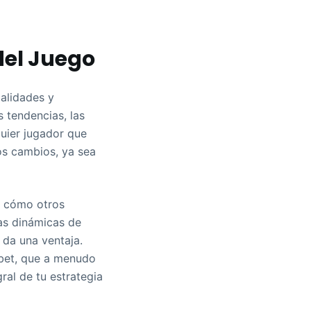
del Juego
alidades y
 tendencias, las
quier jugador que
os cambios, ya sea
r cómo otros
as dinámicas de
 da una ventaja.
dbet, que a menudo
ral de tu estrategia