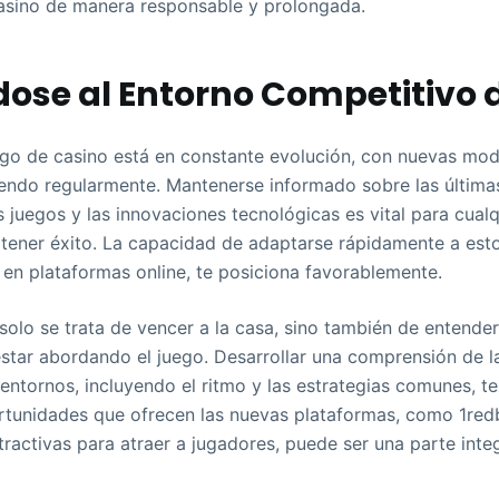
casino de manera responsable y prolongada.
se al Entorno Competitivo 
ego de casino está en constante evolución, con nuevas mod
ndo regularmente. Mantenerse informado sobre las últimas
s juegos y las innovaciones tecnológicas es vital para cual
 tener éxito. La capacidad de adaptarse rápidamente a est
o en plataformas online, te posiciona favorablemente.
olo se trata de vencer a la casa, sino también de entende
star abordando el juego. Desarrollar una comprensión de l
 entornos, incluyendo el ritmo y las estrategias comunes, te
rtunidades que ofrecen las nuevas plataformas, como 1re
ractivas para atraer a jugadores, puede ser una parte integ