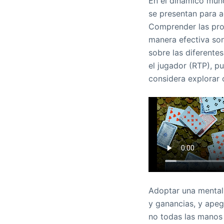
En el dinámico mund
se presentan para a
Comprender las prob
manera efectiva son
sobre las diferente
el jugador (RTP), p
considera explora
Adoptar una mentali
y ganancias, y apeg
no todas las manos 