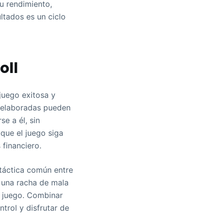
u rendimiento,
ltados es un ciclo
oll
 juego exitosa y
s elaboradas pueden
e a él, sin
 que el juego siga
 financiero.
 táctica común entre
n una racha de mala
e juego. Combinar
trol y disfrutar de