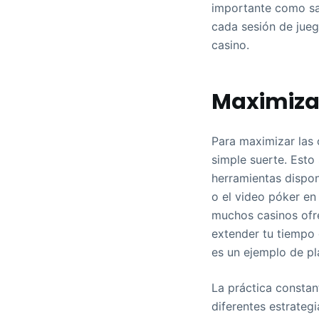
importante como sa
cada sesión de jueg
casino.
Maximiza
Para maximizar las 
simple suerte. Esto
herramientas dispon
o el video póker en
muchos casinos ofre
extender tu tiempo 
es un ejemplo de pl
La práctica constant
diferentes estrateg