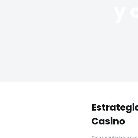
y 
Estrategi
Casino