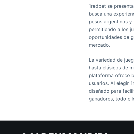
1redbet se presenta
busca una experienc
pesos argentinos y 
permitiendo a los j
oportunidades de ga
mercado.
La variedad de jue
hasta clásicos de m
plataforma ofrece b
usuarios. Al elegir 
diseñado para facil
ganadores, todo el