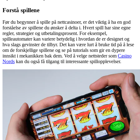
Forstå spillene
Før du begynner å spille på nettcasinoer, er det viktig å ha en god
forståelse av spillene du ønsker å delta i. Hvert spill har sine egne
regler, strategier og utbetalingsprosent. For eksempel,
spilleautomater kan variere betydelig i hvordan de er designet og
hva slags gevinster de tilbyr. Det kan være lurt å bruke tid på å lese
om de forskjellige spillene og se på tutorials som gir en dypere
innsikt i mekanikken bak dem. Ved å velge nettsteder som
Casino
Nords
kan du også få tilgang til interessante spillopplevelser.