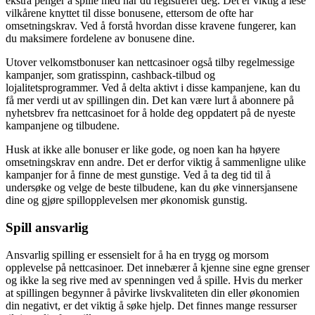
ekstra penger å spille med når du registrerer deg. Det er viktig å lese
vilkårene knyttet til disse bonusene, ettersom de ofte har
omsetningskrav. Ved å forstå hvordan disse kravene fungerer, kan
du maksimere fordelene av bonusene dine.
Utover velkomstbonuser kan nettcasinoer også tilby regelmessige
kampanjer, som gratisspinn, cashback-tilbud og
lojalitetsprogrammer. Ved å delta aktivt i disse kampanjene, kan du
få mer verdi ut av spillingen din. Det kan være lurt å abonnere på
nyhetsbrev fra nettcasinoet for å holde deg oppdatert på de nyeste
kampanjene og tilbudene.
Husk at ikke alle bonuser er like gode, og noen kan ha høyere
omsetningskrav enn andre. Det er derfor viktig å sammenligne ulike
kampanjer for å finne de mest gunstige. Ved å ta deg tid til å
undersøke og velge de beste tilbudene, kan du øke vinnersjansene
dine og gjøre spillopplevelsen mer økonomisk gunstig.
Spill ansvarlig
Ansvarlig spilling er essensielt for å ha en trygg og morsom
opplevelse på nettcasinoer. Det innebærer å kjenne sine egne grenser
og ikke la seg rive med av spenningen ved å spille. Hvis du merker
at spillingen begynner å påvirke livskvaliteten din eller økonomien
din negativt, er det viktig å søke hjelp. Det finnes mange ressurser