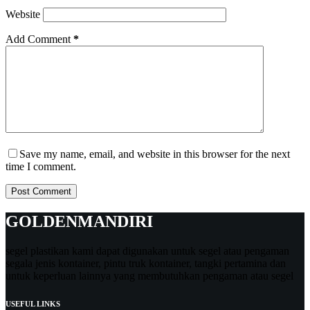
Website
Add Comment
*
Save my name, email, and website in this browser for the next
time I comment.
Post Comment
GOLDENMANDIRI
segel plastikan kami dapat digunakan untuk segel atau pengaman
segala jenis kontainer, pintu truk kontainer, tangki pertamina dan
untuk keperluan lainnya yang membutuhkan pengaman atau segel
USEFUL LINKS