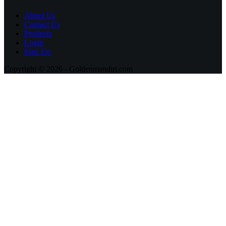
About Us
Contact Us
Products
Login
Sign Up
Copyright © 2026 - Goldenmandiri.com