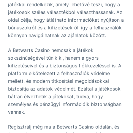
játékkal rendelkezik, amely lehetővé teszi, hogy a
játékosok széles választékból választhassanak. Az
oldal célja, hogy átlátható információkat nyújtson a
bónuszokról és a kifizetésekről, így a felhasználók
könnyen navigálhatnak az ajánlatok között.
A Betwarts Casino nemcsak a játékok
sokszínűségével tűnik ki, hanem a gyors
kifizetéseivel és a biztonságos fiókkezeléssel is. A
platform elkötelezett a felhasználók védelme
mellett, és modern titkosítási megoldásokkal
biztosítja az adatok védelmét. Ezáltal a játékosok
bátran élvezhetik a játékokat, tudva, hogy
személyes és pénzügyi információik biztonságban
vannak.
Regisztrálj még ma a Betwarts Casino oldalán, és