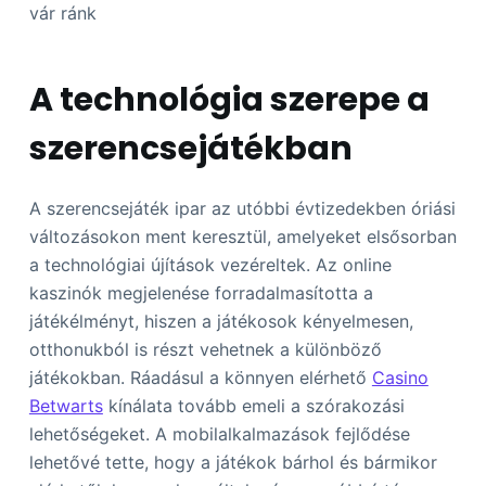
vár ránk
A technológia szerepe a
szerencsejátékban
A szerencsejáték ipar az utóbbi évtizedekben óriási
változásokon ment keresztül, amelyeket elsősorban
a technológiai újítások vezéreltek. Az online
kaszinók megjelenése forradalmasította a
játékélményt, hiszen a játékosok kényelmesen,
otthonukból is részt vehetnek a különböző
játékokban. Ráadásul a könnyen elérhető
Casino
Betwarts
kínálata tovább emeli a szórakozási
lehetőségeket. A mobilalkalmazások fejlődése
lehetővé tette, hogy a játékok bárhol és bármikor