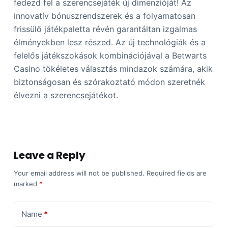
fedezd fel a szerencsejáték új dimenzióját! Az
innovatív bónuszrendszerek és a folyamatosan
frissülő játékpaletta révén garantáltan izgalmas
élményekben lesz részed. Az új technológiák és a
felelős játékszokások kombinációjával a Betwarts
Casino tökéletes választás mindazok számára, akik
biztonságosan és szórakoztató módon szeretnék
élvezni a szerencsejátékot.
Leave a Reply
Your email address will not be published.
Required fields are
marked
*
Name
*