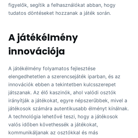
figyelők, segítik a felhasználókat abban, hogy
tudatos döntéseket hozzanak a játék során.
A játékélmény
innovációja
A játékélmény folyamatos fejlesztése
elengedhetetlen a szerencsejáték iparban, és az
innovációk ebben a tekintetben kulcsszerepet
játszanak. Az élő kaszinók, ahol valódi osztók
irányítják a játékokat, egyre népszerűbbek, mivel a
játékosok számára autentikusabb élményt kínálnak.
A technológia lehetővé teszi, hogy a játékosok
valós időben követhessék a játékokat,
kommunikáljanak az osztókkal és más