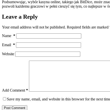
Podsumowując, wybór kasyna online, takiego jak BitDice, może znac
pozwoli każdemu graczowi w pełni cieszyć się tym, co najlepsze w ś
Leave a Reply
Your email address will not be published.
Required fields are marked
Name
*
Email
*
Website
Add Comment
*
Save my name, email, and website in this browser for the next tim
Post Comment