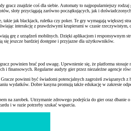
dy gracz znajdzie coś dla siebie. Automaty to najpopularniejszy rodzaj
ów, sloty przyciągają zarówno początkujących, jak i doświadczonych
takie jak blackjack, ruletka czy poker. Te gry wymagają większej strat
liwiając interakcję z prawdziwymi krupierami w czasie rzeczywistym, 
wiają grę z urządzeń mobilnych. Dzięki aplikacjom i responsywnym s
ą się jeszcze bardziej dostępne i przyjazne dla użytkowników.
racz powinien brać pod uwagę. Upewnienie się, że platforma stosuje n
i finansowych. Regularne audyty gier przez niezależne agencje równ
e. Gracze powinni być świadomi potencjalnych zagrożeń związanych z
aniu wydatków. Dobre kasyna promują także edukację w zakresie odpow
bem na zarobek. Utrzymanie zdrowego podejścia do gier oraz dbanie o
zardu i w razie potrzeby szukać wsparcia.