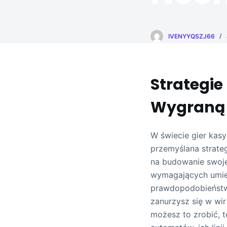
IVENYYQSZJ66
Strategie
Wygraną
W świecie gier kasy
przemyślana strate
na budowanie swojeg
wymagających umieję
prawdopodobieństwa
zanurzysz się w wir
możesz to zrobić, 