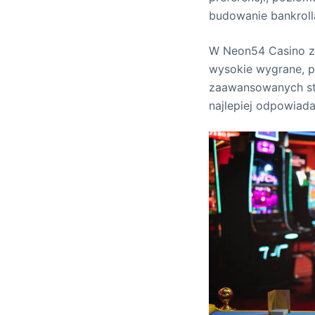
budowanie bankroll
W Neon54 Casino zna
wysokie wygrane, p
zaawansowanych str
najlepiej odpowiada