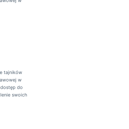
stawowej w
e tajników
stawowej w
 dostęp do
lenie swoich