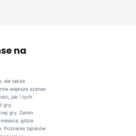
nse na
, ale także
znie większe szanse
ci, jak i tych
 gry,
nej gry. Zanim
 miejsca, gdzie
. Poznanie tajników