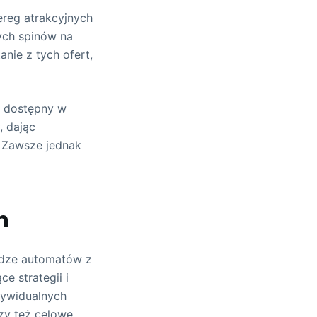
reg atrakcyjnych
ych spinów na
nie z tych ofert,
 dostępny w
, dając
 Zawsze jednak
h
łudze automatów z
e strategii i
dywidualnych
czy też celowe