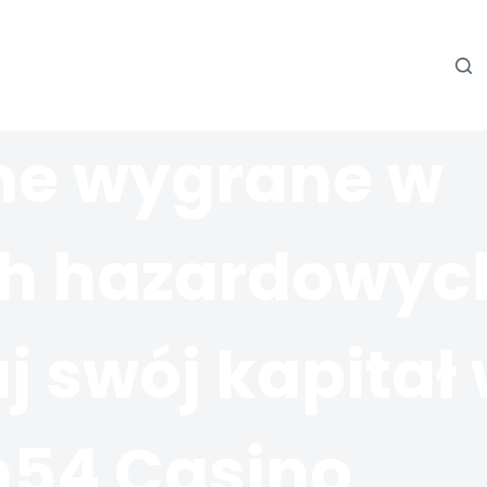
e wygrane w
h hazardowyc
j swój kapitał
54 Casino