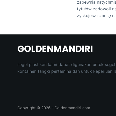
zapewnia natychmia
tytułów zadowoli n
zyskujesz szansę n
GOLDENMANDIRI
segel plastikan kami dapat digunakan untuk segel 
kontainer, tangki pertamina dan untuk keperlua
Copyright © 2026 - Goldenmandiri.com