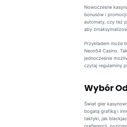
Nowoczesne kasyna 
bonusów i promocj
automaty, czy też p
aby zmaksymalizowa
Przykładem może b
Neon54 Casino. Tak
jednocześnie możli
czytaj regulaminy 
Wybór Od
Świat gier kasynow
bogatą grafiką i in
taktyki, jak black
preferencji, poziom