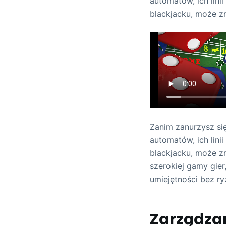
automatów, ich lini
blackjacku, może z
Zanim zanurzysz si
automatów, ich lini
blackjacku, może z
szerokiej gamy gier
umiejętności bez ry
Zarządzan