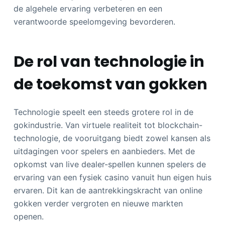
de algehele ervaring verbeteren en een
verantwoorde speelomgeving bevorderen.
De rol van technologie in
de toekomst van gokken
Technologie speelt een steeds grotere rol in de
gokindustrie. Van virtuele realiteit tot blockchain-
technologie, de vooruitgang biedt zowel kansen als
uitdagingen voor spelers en aanbieders. Met de
opkomst van live dealer-spellen kunnen spelers de
ervaring van een fysiek casino vanuit hun eigen huis
ervaren. Dit kan de aantrekkingskracht van online
gokken verder vergroten en nieuwe markten
openen.