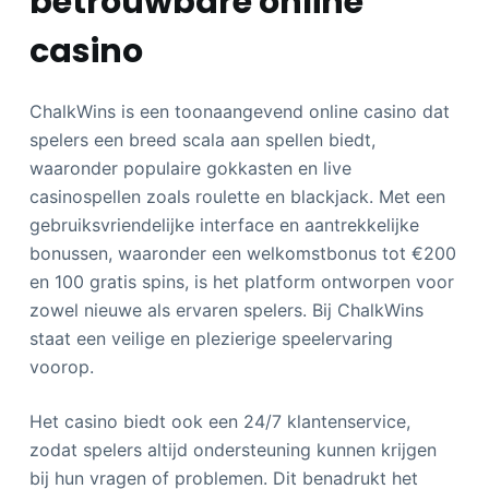
betrouwbare online
casino
ChalkWins is een toonaangevend online casino dat
spelers een breed scala aan spellen biedt,
waaronder populaire gokkasten en live
casinospellen zoals roulette en blackjack. Met een
gebruiksvriendelijke interface en aantrekkelijke
bonussen, waaronder een welkomstbonus tot €200
en 100 gratis spins, is het platform ontworpen voor
zowel nieuwe als ervaren spelers. Bij ChalkWins
staat een veilige en plezierige speelervaring
voorop.
Het casino biedt ook een 24/7 klantenservice,
zodat spelers altijd ondersteuning kunnen krijgen
bij hun vragen of problemen. Dit benadrukt het