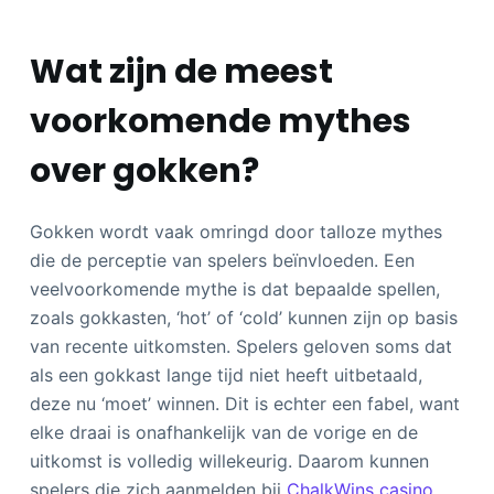
Wat zijn de meest
voorkomende mythes
over gokken?
Gokken wordt vaak omringd door talloze mythes
die de perceptie van spelers beïnvloeden. Een
veelvoorkomende mythe is dat bepaalde spellen,
zoals gokkasten, ‘hot’ of ‘cold’ kunnen zijn op basis
van recente uitkomsten. Spelers geloven soms dat
als een gokkast lange tijd niet heeft uitbetaald,
deze nu ‘moet’ winnen. Dit is echter een fabel, want
elke draai is onafhankelijk van de vorige en de
uitkomst is volledig willekeurig. Daarom kunnen
spelers die zich aanmelden bij
ChalkWins casino