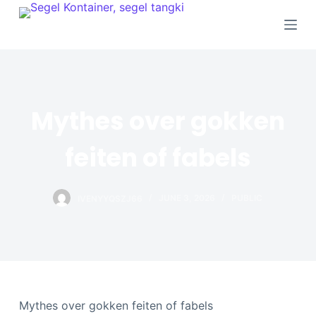
S
k
i
p
t
o
Mythes over gokken
c
o
feiten of fabels
n
t
e
IVENYYQSZJ66
JUNE 3, 2026
PUBLIC
n
t
Mythes over gokken feiten of fabels