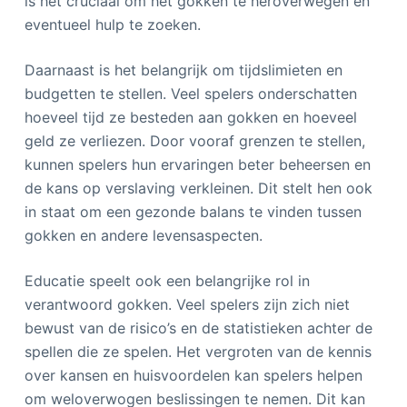
is het cruciaal om het gokken te heroverwegen en
eventueel hulp te zoeken.
Daarnaast is het belangrijk om tijdslimieten en
budgetten te stellen. Veel spelers onderschatten
hoeveel tijd ze besteden aan gokken en hoeveel
geld ze verliezen. Door vooraf grenzen te stellen,
kunnen spelers hun ervaringen beter beheersen en
de kans op verslaving verkleinen. Dit stelt hen ook
in staat om een gezonde balans te vinden tussen
gokken en andere levensaspecten.
Educatie speelt ook een belangrijke rol in
verantwoord gokken. Veel spelers zijn zich niet
bewust van de risico’s en de statistieken achter de
spellen die ze spelen. Het vergroten van de kennis
over kansen en huisvoordelen kan spelers helpen
om weloverwogen beslissingen te nemen. Dit kan