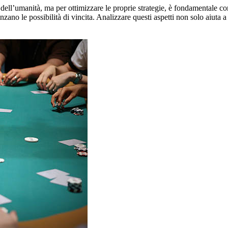
ia dell’umanità, ma per ottimizzare le proprie strategie, è fondamentale 
enzano le possibilità di vincita. Analizzare questi aspetti non solo aiut