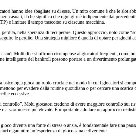
catori hanno idee sbagliate su di esse. Un mito comune è che le slot abbia
meri casuali, il che significa che ogni giro è indipendente dai preceden
(RTP) e limitare il tempo trascorso su ciascuna macchina.
perdita, nella speranza di recuperare. Questo approccio, noto come “sc
inseguire le perdite. Una strategia migliore è quella di optare per giochi
ai casinò. Molti di essi offrono ricompense ai giocatori frequenti, come 
ione intelligente del bankroll possono portare a un divertimento prolungat
; la psicologia gioca un ruolo cruciale nel modo in cui i giocatori si co
mettono per evadere dalla routine quotidiana o per cercare una scarica d
rdite eccessive.
 controllo”. Molti giocatori credono di avere maggiore controllo sui risult
 e a scommesse più elevate. È importante adottare un approccio realistic
gioco diventa una fonte di stress o ansia, è fondamentale fare una pausa e
turi e garantire un’esperienza di gioco sana e divertente.