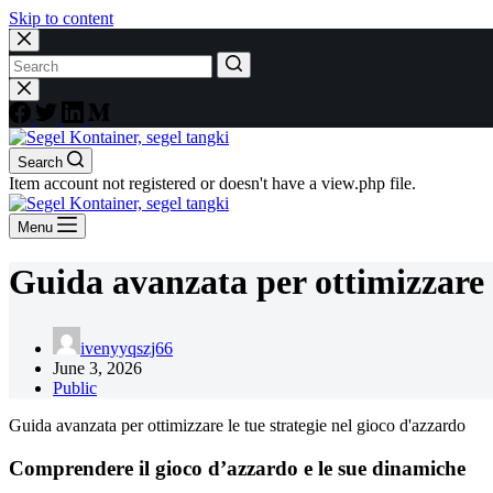
Skip to content
No
results
Search
Item account not registered or doesn't have a view.php file.
Menu
Guida avanzata per ottimizzare l
ivenyyqszj66
June 3, 2026
Public
Guida avanzata per ottimizzare le tue strategie nel gioco d'azzardo
Comprendere il gioco d’azzardo e le sue dinamiche