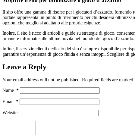
Scoprire il sito per ottimizzare il gioco d’azzardo
Il sito offre una gamma di risorse per i giocatori d’azzardo, fornendo
portale rappresenta un punto di riferimento per chi desidera ottimizzare
opzioni che meglio si adattano alle proprie esigenze.
Inoltre, il sito è ricco di articoli e guide su strategie di gioco, consen
rimanere informati sulle ultime novità nel mondo del gioco d’azzardo. 
Infine, il servizio clienti dedicato del sito è sempre disponibile per ri
garantire un’esperienza di gioco fluida e senza intoppi. Scegliere di gi
Leave a Reply
Your email address will not be published.
Required fields are marked
Name
*
Email
*
Website