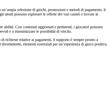
on un’ampia selezione di giochi, promozioni e metodi di pagamento, il
li utenti possono esplorare le offerte dei vari casinò e trovare le
rie abilità. Con contenuti aggiornati e pertinenti, i giocatori possono
oli e a massimizzare le possibilità di vincita.
o di richieste relative ai pagamenti, il supporto è sempre pronto a
ul divertimento, elementi essenziali per un’esperienza di gioco positiva.