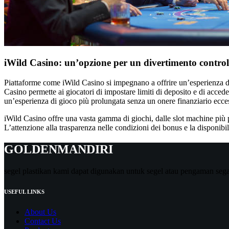
iWild Casino: un’opzione per un divertimento control
Piattaforme come iWild Casino si impegnano a offrire un’esperienza di 
Casino permette ai giocatori di impostare limiti di deposito e di acced
un’esperienza di gioco più prolungata senza un onere finanziario ecce
iWild Casino offre una vasta gamma di giochi, dalle slot machine più po
L’attenzione alla trasparenza nelle condizioni dei bonus e la disponibil
GOLDENMANDIRI
segel plastikan kami dapat digunakan untuk segel atau pengaman sega
USEFUL LINKS
About Us
Contact Us