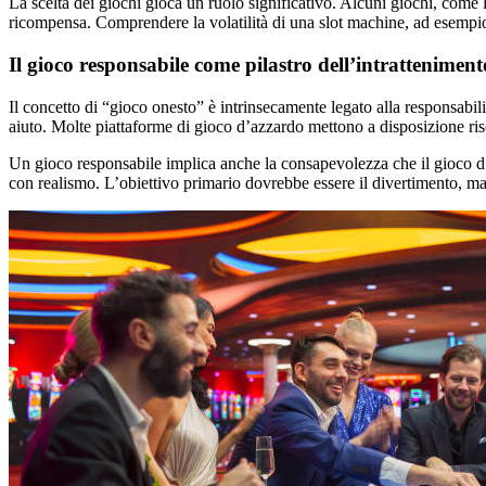
La scelta dei giochi gioca un ruolo significativo. Alcuni giochi, come l
ricompensa. Comprendere la volatilità di una slot machine, ad esempio, 
Il gioco responsabile come pilastro dell’intratteniment
Il concetto di “gioco onesto” è intrinsecamente legato alla responsabi
aiuto. Molte piattaforme di gioco d’azzardo mettono a disposizione ris
Un gioco responsabile implica anche la consapevolezza che il gioco d’az
con realismo. L’obiettivo primario dovrebbe essere il divertimento, ma