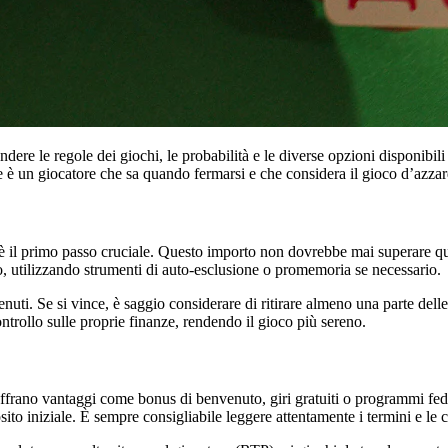
e le regole dei giochi, le probabilità e le diverse opzioni disponibili p
e è un giocatore che sa quando fermarsi e che considera il gioco d’azza
 è il primo passo cruciale. Questo importo non dovrebbe mai superare qu
sso, utilizzando strumenti di auto-esclusione o promemoria se necessario.
ottenuti. Se si vince, è saggio considerare di ritirare almeno una parte dell
ontrollo sulle proprie finanze, rendendo il gioco più sereno.
e offrano vantaggi come bonus di benvenuto, giri gratuiti o programmi fe
ito iniziale. È sempre consigliabile leggere attentamente i termini e le c