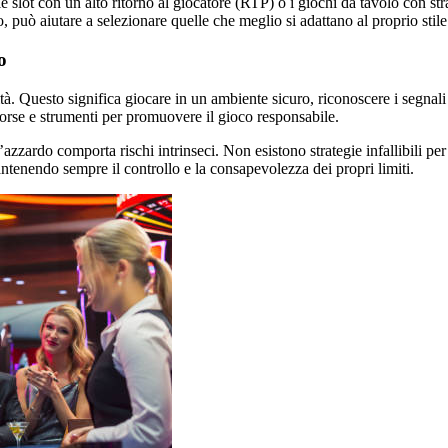
e slot con un alto ritorno al giocatore (RTP) o i giochi da tavolo con str
può aiutare a selezionare quelle che meglio si adattano al proprio stile
o
lità. Questo significa giocare in un ambiente sicuro, riconoscere i segn
orse e strumenti per promuovere il gioco responsabile.
zardo comporta rischi intrinseci. Non esistono strategie infallibili per 
ntenendo sempre il controllo e la consapevolezza dei propri limiti.