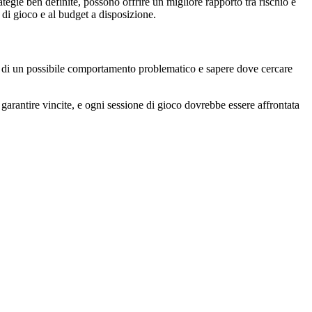
ategie ben definite, possono offrire un migliore rapporto tra rischio e
 di gioco e al budget a disposizione.
ali di un possibile comportamento problematico e sapere dove cercare
garantire vincite, e ogni sessione di gioco dovrebbe essere affrontata