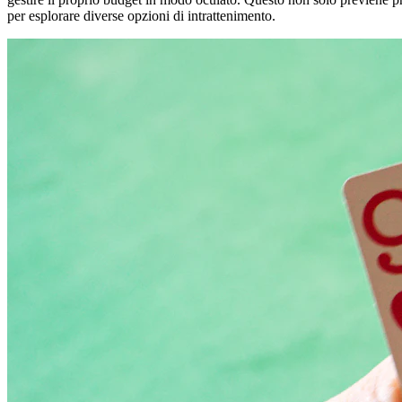
per esplorare diverse opzioni di intrattenimento.