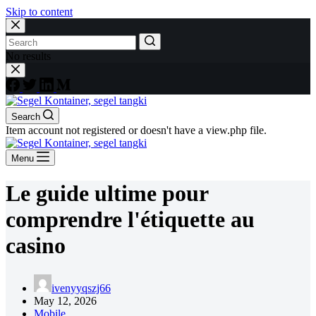
Skip to content
No results
Search
Item account not registered or doesn't have a view.php file.
Menu
Le guide ultime pour
comprendre l'étiquette au
casino
ivenyyqszj66
May 12, 2026
Mobile