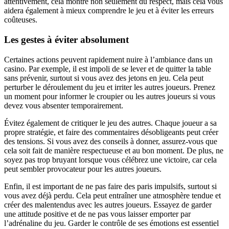
attentivement, cela montre non seulement du respect, mais cela vous
aidera également à mieux comprendre le jeu et à éviter les erreurs
coûteuses.
Les gestes à éviter absolument
Certaines actions peuvent rapidement nuire à l’ambiance dans un
casino. Par exemple, il est impoli de se lever et de quitter la table
sans prévenir, surtout si vous avez des jetons en jeu. Cela peut
perturber le déroulement du jeu et irriter les autres joueurs. Prenez
un moment pour informer le croupier ou les autres joueurs si vous
devez vous absenter temporairement.
Évitez également de critiquer le jeu des autres. Chaque joueur a sa
propre stratégie, et faire des commentaires désobligeants peut créer
des tensions. Si vous avez des conseils à donner, assurez-vous que
cela soit fait de manière respectueuse et au bon moment. De plus, ne
soyez pas trop bruyant lorsque vous célébrez une victoire, car cela
peut sembler provocateur pour les autres joueurs.
Enfin, il est important de ne pas faire des paris impulsifs, surtout si
vous avez déjà perdu. Cela peut entraîner une atmosphère tendue et
créer des malentendus avec les autres joueurs. Essayez de garder
une attitude positive et de ne pas vous laisser emporter par
l’adrénaline du jeu. Garder le contrôle de ses émotions est essentiel