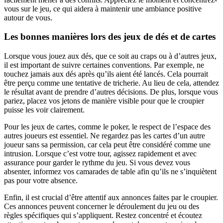
vous sur le jeu, ce qui aidera à maintenir une ambiance positive
autour de vous.
Les bonnes manières lors des jeux de dés et de cartes
Lorsque vous jouez aux dés, que ce soit au craps ou à d’autres jeux,
il est important de suivre certaines conventions. Par exemple, ne
touchez jamais aux dés après qu’ils aient été lancés. Cela pourrait
être perçu comme une tentative de tricherie. Au lieu de cela, attendez
le résultat avant de prendre d’autres décisions. De plus, lorsque vous
pariez, placez vos jetons de manière visible pour que le croupier
puisse les voir clairement.
Pour les jeux de cartes, comme le poker, le respect de l’espace des
autres joueurs est essentiel. Ne regardez pas les cartes d’un autre
joueur sans sa permission, car cela peut être considéré comme une
intrusion. Lorsque c’est votre tour, agissez rapidement et avec
assurance pour garder le rythme du jeu. Si vous devez vous
absenter, informez vos camarades de table afin qu’ils ne s’inquiètent
pas pour votre absence.
Enfin, il est crucial d’être attentif aux annonces faites par le croupier.
Ces annonces peuvent concerner le déroulement du jeu ou des
règles spécifiques qui s’appliquent. Restez concentré et écoutez