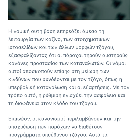
Η νομική αυτή βάση επηρεάζει άμεσα τη
λειτουργία των καζίνο, των στοιχηματικών
ιστοσελίδων και των άλλων μορφών τζόγου,
εξασφαλίζοντας ότι οι πάροχοι τηρούν αυστηρούς
κανόνες προστασίας των καταναλωτών. Οι νόμοι
αυτοί αποσκοπούν επίσης στη μείωση των
κινδύνων που συνδέονται με τον τζόγο, όπως η
υπερβολική κατανάλωση και οι εξαρτήσεις. Με τον
τρόπο αυτό, η ρύθμιση ενισχύει την ασφάλεια και
τη διαφάνεια στον κλάδο του τζόγου.
Επιπλέον, οι κανονισμοί περιλαμβάνουν και την
υποχρέωση των παρόχων να διαθέτουν
προγράμματα υπεύθυνου τζόγου. Αυτά τα