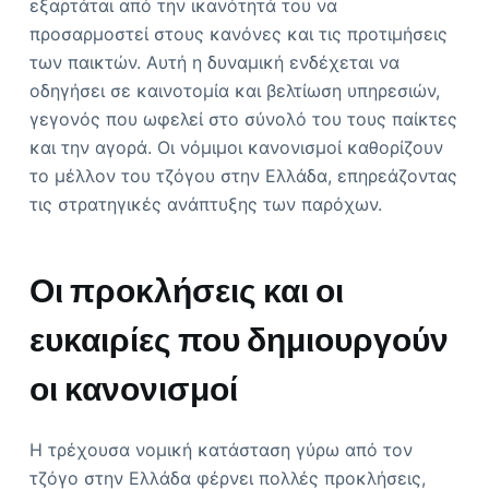
εξαρτάται από την ικανότητά του να
προσαρμοστεί στους κανόνες και τις προτιμήσεις
των παικτών. Αυτή η δυναμική ενδέχεται να
οδηγήσει σε καινοτομία και βελτίωση υπηρεσιών,
γεγονός που ωφελεί στο σύνολό του τους παίκτες
και την αγορά. Οι νόμιμοι κανονισμοί καθορίζουν
το μέλλον του τζόγου στην Ελλάδα, επηρεάζοντας
τις στρατηγικές ανάπτυξης των παρόχων.
Οι προκλήσεις και οι
ευκαιρίες που δημιουργούν
οι κανονισμοί
Η τρέχουσα νομική κατάσταση γύρω από τον
τζόγο στην Ελλάδα φέρνει πολλές προκλήσεις,