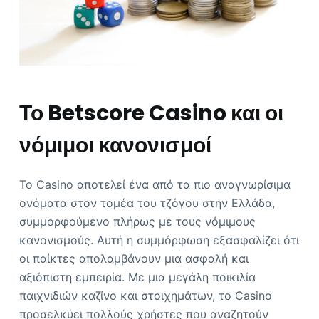
Το Betscore Casino και οι
νόμιμοι κανονισμοί
Το Casino αποτελεί ένα από τα πιο αναγνωρίσιμα
ονόματα στον τομέα του τζόγου στην Ελλάδα,
συμμορφούμενο πλήρως με τους νόμιμους
κανονισμούς. Αυτή η συμμόρφωση εξασφαλίζει ότι
οι παίκτες απολαμβάνουν μια ασφαλή και
αξιόπιστη εμπειρία. Με μια μεγάλη ποικιλία
παιχνιδιών καζίνο και στοιχημάτων, το Casino
προσελκύει πολλούς χρήστες που αναζητούν