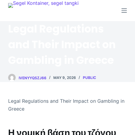
S
k
i
Legal Regulations
p
t
and Their Impact on
o
c
Gambling in Greece
o
n
t
IVENYYQSZJ66
MAY 9, 2026
PUBLIC
e
n
Legal Regulations and Their Impact on Gambling in
t
Greece
Η νομική βάση του τζόγου