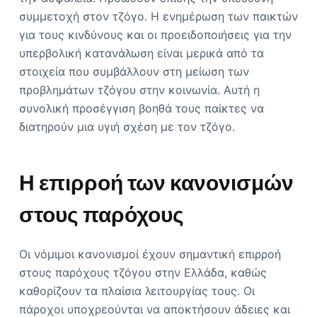
συμμετοχή στον τζόγο. Η ενημέρωση των παικτών
για τους κινδύνους και οι προειδοποιήσεις για την
υπερβολική κατανάλωση είναι μερικά από τα
στοιχεία που συμβάλλουν στη μείωση των
προβλημάτων τζόγου στην κοινωνία. Αυτή η
συνολική προσέγγιση βοηθά τους παίκτες να
διατηρούν μια υγιή σχέση με τον τζόγο.
Η επιρροή των κανονισμών
στους παρόχους
Οι νόμιμοι κανονισμοί έχουν σημαντική επιρροή
στους παρόχους τζόγου στην Ελλάδα, καθώς
καθορίζουν τα πλαίσια λειτουργίας τους. Οι
πάροχοι υποχρεούνται να αποκτήσουν άδειες και