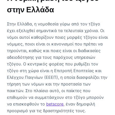
στην Ελλάδα
Στην Ελλάδα, η νομοθεσία γύρω από τον τζόγο
έχει εξελιχθεί σημαντικά τα τελευταία χρόνια. Οι
νόμοι αυτοί καθορίζουν ποιες μορφές τζόγου είναι
νόμιμες, ποιοι είναι οι κανονισμοί που πρέπει να
τηρούνται, καθώς και ποιες είναι οι διαδικασίες
αδειοδότησης για τους παρόχους υπηρεσιών
τζόγου. Ο κεντρικός φορέας που ρυθμίζει τον
τζόγο στη χώρα είναι η Επιτροπή Εποπτείας και
Ελέγχου Παιγνίων (ΕΕΕΠ), η οποία διασφαλίζει την
τήρηση των νόμων και την προστασία των
παικτών. Στο πλαίσιο αυτό, οι παίκτες που
επιθυμούν να συμμετάσχουν στο τζόγο μπορούν
να επισκεφθούν το
betscore
, έναν δημοφιλή
προορισμό για τις δραστηριότητές τους.