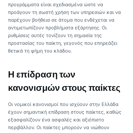
προγράμματα είναι σχεδιασμένα ώστε να
προάγουν τη σωστή χρήση των υπηρεσιών και να
παρέχουν βοήθεια σε άτομα που ενδέχεται να
αντιμετωπίζουν προβλήματα εξάρτησης. Οι
ρυθμίσεις αυτές τονίζουν τη σημασία της
προστασίας του παίκτη, γεγονός που επηρεάζει
θετικά τη φήμη του κλάδου.
Η επίδραση των
κανονισμών στους παίκτες
Οι νομικοί κανονισμοί που ισχύουν στην Ελλάδα
έχουν σημαντική επίδραση στους παίκτες, καθώς
εξασφαλίζουν ένα ασφαλές και αξιόπιστο
περιβάλλον. Οι παίκτες μπορούν να νιώθουν