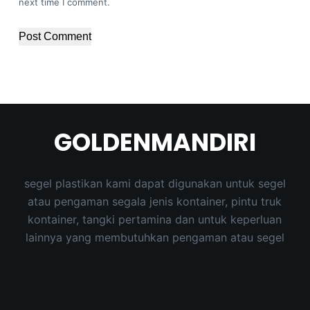
next time I comment.
Post Comment
GOLDENMANDIRI
segel plastikan kami dapat digunakan untuk segel
atau pengaman segala jenis kontainer, pintu truk
kontainer, tangki pertamina dan untuk keperluan
lainnya yang membutuhkan pengaman atau segel