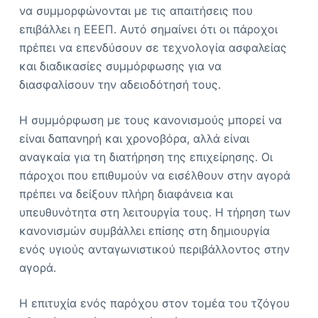
να συμμορφώνονται με τις απαιτήσεις που
επιβάλλει η ΕΕΕΠ. Αυτό σημαίνει ότι οι πάροχοι
πρέπει να επενδύσουν σε τεχνολογία ασφαλείας
και διαδικασίες συμμόρφωσης για να
διασφαλίσουν την αδειοδότησή τους.
Η συμμόρφωση με τους κανονισμούς μπορεί να
είναι δαπανηρή και χρονοβόρα, αλλά είναι
αναγκαία για τη διατήρηση της επιχείρησης. Οι
πάροχοι που επιθυμούν να εισέλθουν στην αγορά
πρέπει να δείξουν πλήρη διαφάνεια και
υπευθυνότητα στη λειτουργία τους. Η τήρηση των
κανονισμών συμβάλλει επίσης στη δημιουργία
ενός υγιούς ανταγωνιστικού περιβάλλοντος στην
αγορά.
Η επιτυχία ενός παρόχου στον τομέα του τζόγου