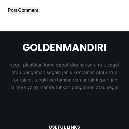
Post Comment
GOLDENMANDIRI
segel plastikan kami dapat digunakan untuk segel
atau pengaman segala jenis kontainer, pintu truk
kontainer, tangki pertamina dan untuk keperluan
lainnya yang membutuhkan pengaman atau segel
USEFUL LINKS