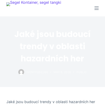
S
k
i
p
t
Jaké jsou budoucí
o
c
trendy v oblasti
o
n
hazardních her
t
e
n
IVENYYQSZJ66
MAY 9, 2026
PUBLIC
t
Jaké jsou budoucí trendy v oblasti hazardních her