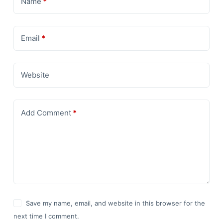
Name
*
Email
*
Website
Add Comment
*
Save my name, email, and website in this browser for the
next time I comment.