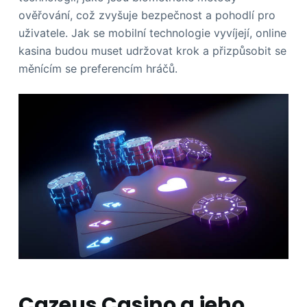
ověřování, což zvyšuje bezpečnost a pohodlí pro
uživatele. Jak se mobilní technologie vyvíjejí, online
kasina budou muset udržovat krok a přizpůsobit se
měnícím se preferencím hráčů.
Cazeus Casino a jeho