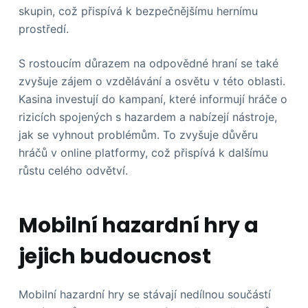
skupin, což přispívá k bezpečnějšímu hernímu
prostředí.
S rostoucím důrazem na odpovědné hraní se také
zvyšuje zájem o vzdělávání a osvětu v této oblasti.
Kasina investují do kampaní, které informují hráče o
rizicích spojených s hazardem a nabízejí nástroje,
jak se vyhnout problémům. To zvyšuje důvěru
hráčů v online platformy, což přispívá k dalšímu
růstu celého odvětví.
Mobilní hazardní hry a
jejich budoucnost
Mobilní hazardní hry se stávají nedílnou součástí