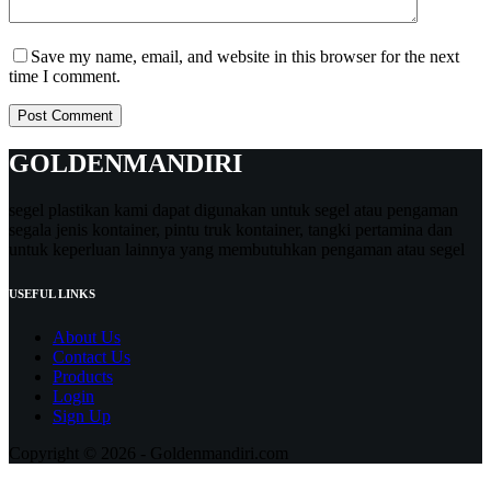
Save my name, email, and website in this browser for the next
time I comment.
Post Comment
GOLDENMANDIRI
segel plastikan kami dapat digunakan untuk segel atau pengaman
segala jenis kontainer, pintu truk kontainer, tangki pertamina dan
untuk keperluan lainnya yang membutuhkan pengaman atau segel
USEFUL LINKS
About Us
Contact Us
Products
Login
Sign Up
Copyright © 2026 - Goldenmandiri.com