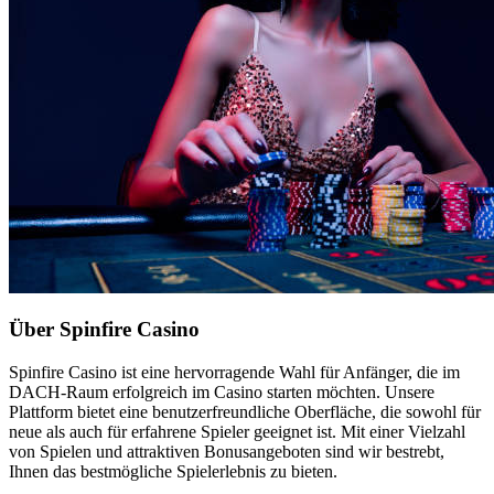
Über Spinfire Casino
Spinfire Casino ist eine hervorragende Wahl für Anfänger, die im
DACH-Raum erfolgreich im Casino starten möchten. Unsere
Plattform bietet eine benutzerfreundliche Oberfläche, die sowohl für
neue als auch für erfahrene Spieler geeignet ist. Mit einer Vielzahl
von Spielen und attraktiven Bonusangeboten sind wir bestrebt,
Ihnen das bestmögliche Spielerlebnis zu bieten.