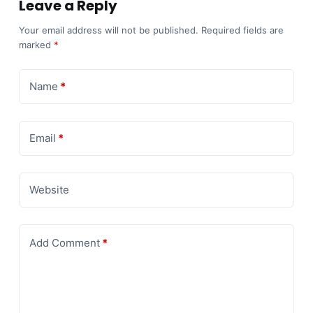
Leave a Reply
Your email address will not be published.
Required fields are
marked
*
Name
*
Email
*
Website
Add Comment
*