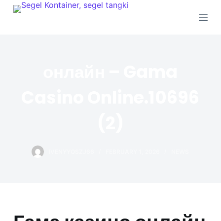
S
k
i
p
t
онлайн – Gama
o
c
Casino Online.10696
o
n
(2)
t
e
n
IVENYYQSZJ66
FEBRUARY 1, 2026
NEWS
t