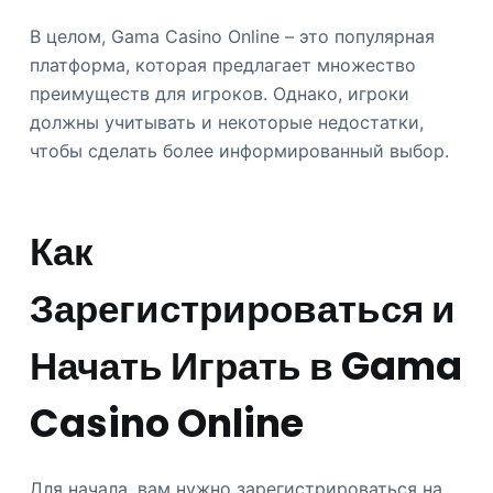
В целом, Gama Casino Online – это популярная
платформа, которая предлагает множество
преимуществ для игроков. Однако, игроки
должны учитывать и некоторые недостатки,
чтобы сделать более информированный выбор.
Как
Зарегистрироваться и
Начать Играть в Gama
Casino Online
Для начала, вам нужно зарегистрироваться на