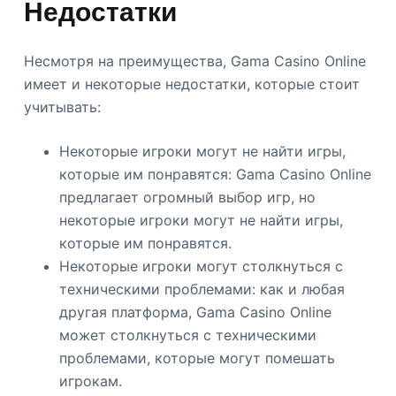
Недостатки
Несмотря на преимущества, Gama Casino Online
имеет и некоторые недостатки, которые стоит
учитывать:
Некоторые игроки могут не найти игры,
которые им понравятся: Gama Casino Online
предлагает огромный выбор игр, но
некоторые игроки могут не найти игры,
которые им понравятся.
Некоторые игроки могут столкнуться с
техническими проблемами: как и любая
другая платформа, Gama Casino Online
может столкнуться с техническими
проблемами, которые могут помешать
игрокам.