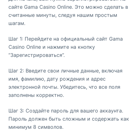
сайте Gama Casino Online. Это можно сделать в
считанные минуты, следуя нашим простым
шагам.
Шаг 1: Перейдите на официальный сайт Gama
Casino Online и нажмите на кнопку
“Зарегистрироваться”.
Шаг 2: Введите свои личные данные, включая
имя, фамилию, дату рождения и адрес
электронной почты. Убедитесь, что все поля
заполнены корректно.
Шаг 3: Создайте пароль для вашего аккаунта.
Пароль должен быть сложным и содержать как
минимум 8 символов.