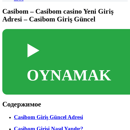
Casibom – Casibom casino Yeni Giriş
Adresi – Casibom Giriş Güncel
▶️
OYNAMAK
Содержимое
Casibom Giriş Güncel Adresi
Casibom Girişi Nasıl Yapılır?