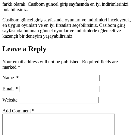
farklı olarak, Casibom güncel giriş sayfasında en iyi indirimlerinizi
bulabilirsiniz.
Casibom güncel giriş sayfasında oyunları ve indirimleri inceleyerek,
en uygun oyunları ve en iyi fırsatları seçebilirsiniz. Casibom giriş
sayfasında bulunan güncel oyunlar ve indirimlerle eğlenceli ve
kazançlı bir deneyim yaşayabilirsiniz.
Leave a Reply
Your email address will not be published.
Required fields are
marked
*
Name
*
Email
*
Website
Add Comment
*