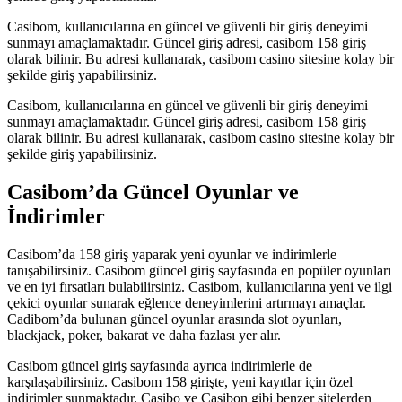
Casibom, kullanıcılarına en güncel ve güvenli bir giriş deneyimi
sunmayı amaçlamaktadır. Güncel giriş adresi, casibom 158 giriş
olarak bilinir. Bu adresi kullanarak, casibom casino sitesine kolay bir
şekilde giriş yapabilirsiniz.
Casibom, kullanıcılarına en güncel ve güvenli bir giriş deneyimi
sunmayı amaçlamaktadır. Güncel giriş adresi, casibom 158 giriş
olarak bilinir. Bu adresi kullanarak, casibom casino sitesine kolay bir
şekilde giriş yapabilirsiniz.
Casibom’da Güncel Oyunlar ve
İndirimler
Casibom’da 158 giriş yaparak yeni oyunlar ve indirimlerle
tanışabilirsiniz. Casibom güncel giriş sayfasında en popüler oyunları
ve en iyi fırsatları bulabilirsiniz. Casibom, kullanıcılarına yeni ve ilgi
çekici oyunlar sunarak eğlence deneyimlerini artırmayı amaçlar.
Cadibom’da bulunan güncel oyunlar arasında slot oyunları,
blackjack, poker, bakarat ve daha fazlası yer alır.
Casibom güncel giriş sayfasında ayrıca indirimlerle de
karşılaşabilirsiniz. Casibom 158 girişte, yeni kayıtlar için özel
indirimler sunmaktadır. Casibo ve Casibon gibi benzer sitelerden