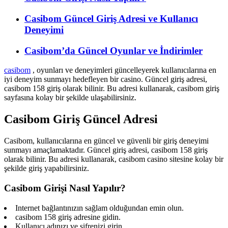
Casibom Güncel Giriş Adresi ve Kullanıcı
Deneyimi
Casibom’da Güncel Oyunlar ve İndirimler
casibom
, oyunları ve deneyimleri güncelleyerek kullanıcılarına en
iyi deneyim sunmayı hedefleyen bir casino. Güncel giriş adresi,
casibom 158 giriş olarak bilinir. Bu adresi kullanarak, casibom giriş
sayfasına kolay bir şekilde ulaşabilirsiniz.
Casibom Giriş Güncel Adresi
Casibom, kullanıcılarına en güncel ve güvenli bir giriş deneyimi
sunmayı amaçlamaktadır. Güncel giriş adresi, casibom 158 giriş
olarak bilinir. Bu adresi kullanarak, casibom casino sitesine kolay bir
şekilde giriş yapabilirsiniz.
Casibom Girişi Nasıl Yapılır?
Internet bağlantınızın sağlam olduğundan emin olun.
casibom 158 giriş adresine gidin.
Kullanıcı adınızı ve şifrenizi girin.