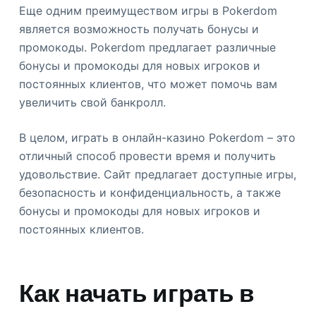
Еще одним преимуществом игры в Pokerdom
является возможность получать бонусы и
промокоды. Pokerdom предлагает различные
бонусы и промокоды для новых игроков и
постоянных клиентов, что может помочь вам
увеличить свой банкролл.
В целом, играть в онлайн-казино Pokerdom – это
отличный способ провести время и получить
удовольствие. Сайт предлагает доступные игры,
безопасность и конфиденциальность, а также
бонусы и промокоды для новых игроков и
постоянных клиентов.
Как начать играть в