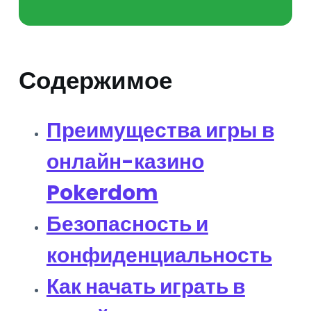
Содержимое
Преимущества игры в
онлайн-казино
Pokerdom
Безопасность и
конфиденциальность
Как начать играть в