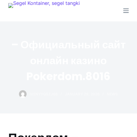
S
k
i
p
t
– Официальный сайт
o
c
онлайн казино
o
n
Pokerdom.8016
t
e
n
IVENYYQSZJ66
JANUARY 29, 2026
NEWS
t