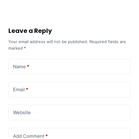
Leave a Reply
Your email address will not be published.
Required fields are
marked
*
Name
*
Email
*
Website
Add Comment
*