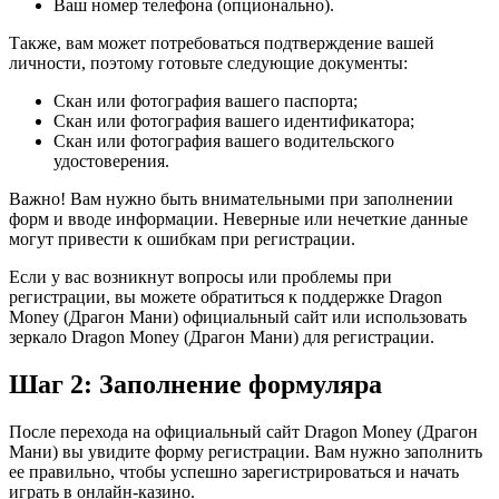
Ваш номер телефона (опционально).
Также, вам может потребоваться подтверждение вашей
личности, поэтому готовьте следующие документы:
Скан или фотография вашего паспорта;
Скан или фотография вашего идентификатора;
Скан или фотография вашего водительского
удостоверения.
Важно! Вам нужно быть внимательными при заполнении
форм и вводе информации. Неверные или нечеткие данные
могут привести к ошибкам при регистрации.
Если у вас возникнут вопросы или проблемы при
регистрации, вы можете обратиться к поддержке Dragon
Money (Драгон Мани) официальный сайт или использовать
зеркало Dragon Money (Драгон Мани) для регистрации.
Шаг 2: Заполнение формуляра
После перехода на официальный сайт Dragon Money (Драгон
Мани) вы увидите форму регистрации. Вам нужно заполнить
ее правильно, чтобы успешно зарегистрироваться и начать
играть в онлайн-казино.