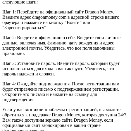
следующие шаги:
Шаг 1: Перейдите на официальный сайт Dragon Money.
Введите адрес dragonmoney.com в адресной строке вашего
браузера и нажмите на кнопку “Войти” или
“Зарегистрироваться”.
Шаг 2: Введите информацию о себе. Введите свои личные
данные, включая имя, фамилию, дату рождения и адрес
электронной почты. Убедитесь, что все поля заполнены
правильно.
Шаг 3: Установите пароль. Введите пароль, который будет
использоваться для входа в ваш аккаунт. Убедитесь, что
пароль надежен и сложен.
Шаг 4: Ожидайте подтверждения. После регистрации вам
будет отправлено письмо с подтверждением регистрации.
Откройте это письмо и нажмите на ссылку для
подтверждения.
Если у вас возникли проблемы с регистрацией, вы можете
обратиться к поддержке Dragon Money, которая доступна 24/7.
Вам также доступны зеркало сайта Dragon Money, если
официальный сайт заблокирован в вашей стране –
dragonmoney зеркало.