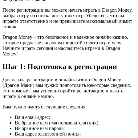
После регистрации вы можете начать играть в Dragon Money,
выбрав игру из списка доступных игр. Убедитесь, что вы
играете ответственно и не превышаете максимальный лимит
ставок.
Dragon Money – это безопасное и надежное онлайн-казино,
которое предлагает игрокам широкий спектр игр и услуг.
Начните играть сегодня и насладитесь играми в Dragon
Money!
Шаг 1: Подготовка к регистрации
Для начала регистрации в онлайн-казино Dragon Money
(Драгон Мани) вам нужно подготовить некоторые сведения.
Это поможет вам успешно пройти регистрацию и начать
играть в онлайн-казино.
Вам нужно иметь следующие сведения:
Ваш email-адрес;
Выбранное вам имя пользователя (ник);
Выбранное вам пароль;
Ваш адрес электронной почты;