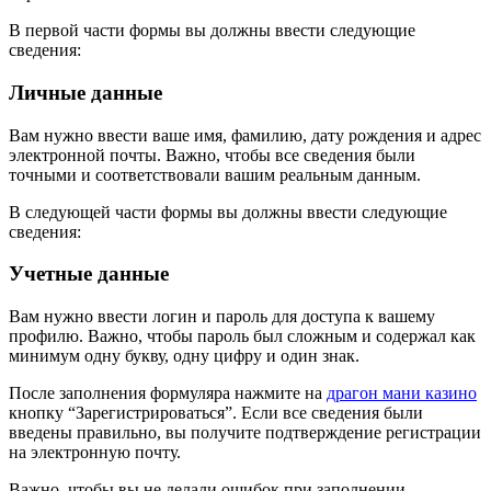
В первой части формы вы должны ввести следующие
сведения:
Личные данные
Вам нужно ввести ваше имя, фамилию, дату рождения и адрес
электронной почты. Важно, чтобы все сведения были
точными и соответствовали вашим реальным данным.
В следующей части формы вы должны ввести следующие
сведения:
Учетные данные
Вам нужно ввести логин и пароль для доступа к вашему
профилю. Важно, чтобы пароль был сложным и содержал как
минимум одну букву, одну цифру и один знак.
После заполнения формуляра нажмите на
драгон мани казино
кнопку “Зарегистрироваться”. Если все сведения были
введены правильно, вы получите подтверждение регистрации
на электронную почту.
Важно, чтобы вы не делали ошибок при заполнении