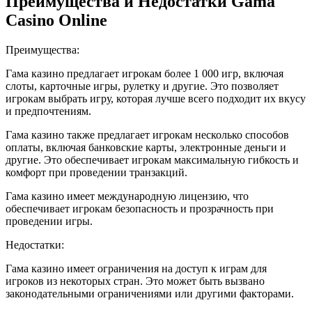
Преимущества и Недостатки Gama
Casino Online
Преимущества:
Гама казино предлагает игрокам более 1 000 игр, включая
слоты, карточные игры, рулетку и другие. Это позволяет
игрокам выбрать игру, которая лучше всего подходит их вкусу
и предпочтениям.
Гама казино также предлагает игрокам несколько способов
оплаты, включая банковские карты, электронные деньги и
другие. Это обеспечивает игрокам максимальную гибкость и
комфорт при проведении транзакций.
Гама казино имеет международную лицензию, что
обеспечивает игрокам безопасность и прозрачность при
проведении игры.
Недостатки:
Гама казино имеет ограничения на доступ к играм для
игроков из некоторых стран. Это может быть вызвано
законодательными ограничениями или другими факторами.