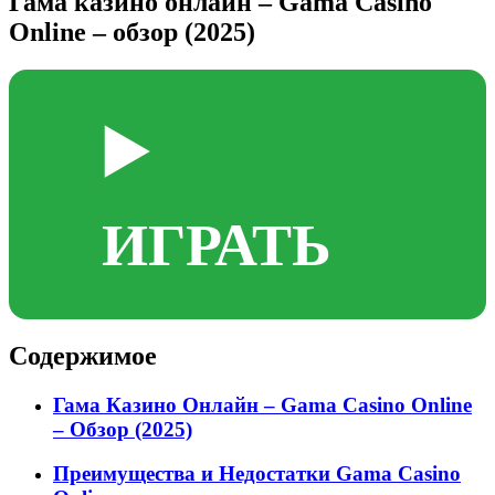
Гама казино онлайн – Gama Casino
Online – обзор (2025)
▶️
ИГРАТЬ
Содержимое
Гама Казино Онлайн – Gama Casino Online
– Обзор (2025)
Преимущества и Недостатки Gama Casino