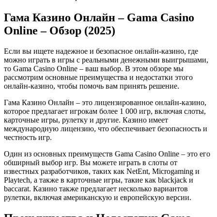
Гама Казино Онлайн – Gama Casino
Online – Обзор (2025)
Если вы ищете надежное и безопасное онлайн-казино, где
можно играть в игры с реальными денежными выигрышами,
то Gama Casino Online – ваш выбор. В этом обзоре мы
рассмотрим основные преимущества и недостатки этого
онлайн-казино, чтобы помочь вам принять решение.
Гама Казино Онлайн – это лицензированное онлайн-казино,
которое предлагает игрокам более 1 000 игр, включая слоты,
карточные игры, рулетку и другие. Казино имеет
международную лицензию, что обеспечивает безопасность и
честность игр.
Один из основных преимуществ Gama Casino Online – это его
обширный выбор игр. Вы можете играть в слоты от
известных разработчиков, таких как NetEnt, Microgaming и
Playtech, а также в карточные игры, такие как blackjack и
baccarat. Казино также предлагает несколько вариантов
рулетки, включая американскую и европейскую версии.