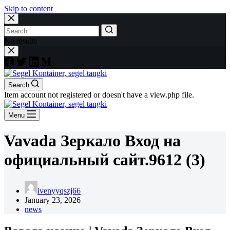
Skip to content
No results
Search
Item account not registered or doesn't have a view.php file.
Menu
Vavada Зеркало Вход на
официальный сайт.9612 (3)
ivenyyqszj66
January 23, 2026
news