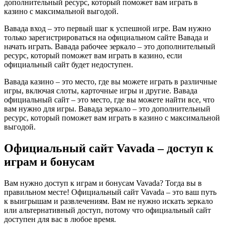
дополнительный ресурс, который поможет вам играть в
казино с максимальной выгодой.
Вавада вход – это первый шаг к успешной игре. Вам нужно
только зарегистрироваться на официальном сайте Вавада и
начать играть. Вавада рабочее зеркало – это дополнительный
ресурс, который поможет вам играть в казино, если
официальный сайт будет недоступен.
Вавада казино – это место, где вы можете играть в различные
игры, включая слоты, карточные игры и другие. Вавада
официальный сайт – это место, где вы можете найти все, что
вам нужно для игры. Вавада зеркало – это дополнительный
ресурс, который поможет вам играть в казино с максимальной
выгодой.
Официальный сайт Vavada – доступ к
играм и бонусам
Вам нужно доступ к играм и бонусам Vavada? Тогда вы в
правильном месте! Официальный сайт Vavada – это ваш путь
к выигрышам и развлечениям. Вам не нужно искать зеркало
или альтернативный доступ, потому что официальный сайт
доступен для вас в любое время.