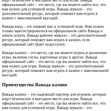
ищут безопасное и выгодное место для игры. Вавада
официальный сайт – это место, где вы можете найти все, что
вам нужно для успешной игры. Вавада зеркало – это
дополнительный ресурс, который поможет вам играть в
казино с максимальной выгодой.
Вавада вход – это первый шаг к успешной игре. Вам нужно
только зарегистрироваться на официальном сайте Вавада и
начать играть. Вавада рабочее зеркало – это дополнительный
ресурс, который поможет вам играть в казино, если
официальный сайт будет недоступен.
Вавада казино – это место, где вы можете играть в различные
игры, включая слоты, карточные игры и другие. Вавада
официальный сайт – это место, где вы можете найти все, что
вам нужно для игры. Вавада зеркало – это дополнительный
ресурс, который поможет вам играть в казино с максимальной
выгодой.
Преимущества Вавада казино
Вавада казино – это надежный партнер для игроков, которые
ищут безопасное и выгодное место для игры. Вавада
официальный сайт – это место, где вы можете найти все, что
вам нужно для успешной игры. Вавада зеркало – это