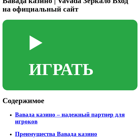
Вавада казино | Vavada Зеркало Вход
на официальный сайт
▶️
ИГРАТЬ
Содержимое
Вавада казино – надежный партнер для
игроков
Преимущества Вавада казино