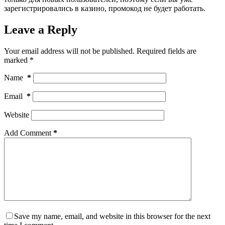
зарегистрировались в казино, промокод не будет работать.
Leave a Reply
Your email address will not be published.
Required fields are
marked
*
Name
*
Email
*
Website
Add Comment
*
Save my name, email, and website in this browser for the next