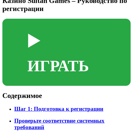
Казино Sultan Games – Руководство по
регистрации
▶️
ИГРАТЬ
Содержимое
Шаг 1: Подготовка к регистрации
Проверьте соответствие системных
требований