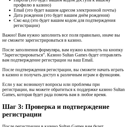
профилю в казино)
Email (это будет вашим адресом электронной почты)
Дата рождения (это будет вашим днём рождения)
Смс-код (это будет вашим кодом для подтверждения
регистрации)
Важно! Вам нужно заполнить все поля правильно, иначе вы
не сможете зарегистрироваться в казино.
После заполнения формуляра, вам нужно кликнуть на кнопку
“Зарегистрироваться”. Казино Sultan Games будет отправлять
вам подтверждение регистрации на ваш Email.
После подтверждения регистрации, вы сможете начать играть
в казино и получать доступ к различным играм и функциям.
Если у вас возникнут вопросы или проблемы при
регистрации, вы можете обратиться к поддержке казино Sultan
Games, которая будет рада помочь вам в любое время.
Шаг 3: Проверка и подтверждение
регистрации
После регистрации в казино Sultan Games вам будет