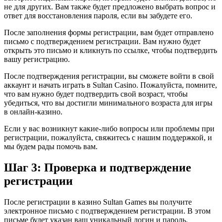
не для других. Вам также будет предложено выбрать вопрос и
ответ для восстановления пароля, если вы забудете его.
После заполнения формы регистрации, вам будет отправлено
письмо с подтверждением регистрации. Вам нужно будет
открыть это письмо и кликнуть по ссылке, чтобы подтвердить
вашу регистрацию.
После подтверждения регистрации, вы сможете войти в свой
аккаунт и начать играть в Sultan Casino. Пожалуйста, помните,
что вам нужно будет подтвердить свой возраст, чтобы
убедиться, что вы достигли минимального возраста для игры
в онлайн-казино.
Если у вас возникнут какие-либо вопросы или проблемы при
регистрации, пожалуйста, свяжитесь с нашим поддержкой, и
мы будем рады помочь вам.
Шаг 3: Проверка и подтверждение
регистрации
После регистрации в казино Sultan Games вы получите
электронное письмо с подтверждением регистрации. В этом
письме будет указан ваш уникальный логин и пароль.