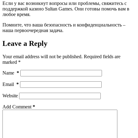
Если у вас возникнут вопросы или проблемы, свяжитесь с
поддержкой казино Sultan Games. Они готовы помочь вам в
любое время.
Помните, что ваша безопасность и конфиденциальность –
наша первоочередная задача.
Leave a Reply
Your email address will not be published.
Required fields are
marked
*
Name
*
Email
*
Website
Add Comment
*