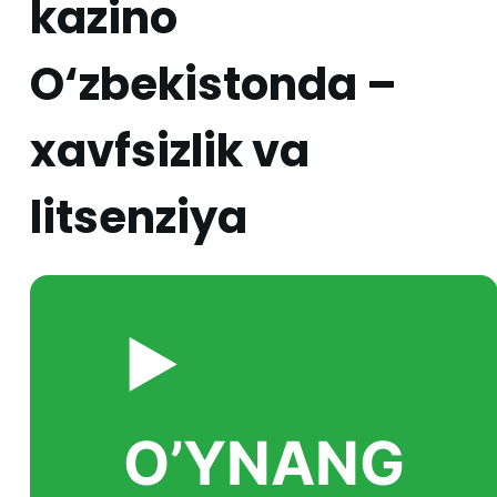
kazino
O‘zbekistonda –
xavfsizlik va
litsenziya
▶️
O’YNANG