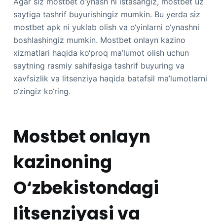
Agar siz mostbet o’ynash ni istasangiz, mostbet uz
saytiga tashrif buyurishingiz mumkin. Bu yerda siz
mostbet apk ni yuklab olish va o‘yinlarni o‘ynashni
boshlashingiz mumkin. Mostbet onlayn kazino
xizmatlari haqida ko‘proq ma’lumot olish uchun
saytning rasmiy sahifasiga tashrif buyuring va
xavfsizlik va litsenziya haqida batafsil ma’lumotlarni
o‘zingiz ko‘ring.
Mostbet onlayn
kazinoning
O‘zbekistondagi
litsenziyasi va