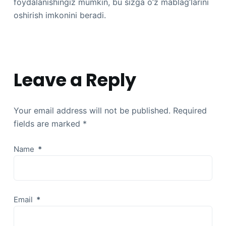
foydalanishingiz mumkin, bu sizga o’z mablag’larini
oshirish imkonini beradi.
Leave a Reply
Your email address will not be published.
Required
fields are marked
*
Name
*
Email
*