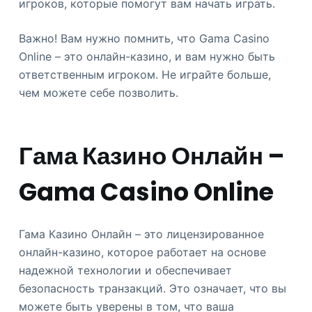
игроков, которые помогут вам начать играть.
Важно! Вам нужно помнить, что Gama Casino
Online – это онлайн-казино, и вам нужно быть
ответственным игроком. Не играйте больше,
чем можете себе позволить.
Гама Казино Онлайн –
Gama Casino Online
Гама Казино Онлайн – это лицензированное
онлайн-казино, которое работает на основе
надежной технологии и обеспечивает
безопасность транзакций. Это означает, что вы
можете быть уверены в том, что ваша