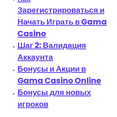
Зарегистрироваться и
Начать Играть в Gama
Casino
Шаг 2: Валидация
Аккаунта
Бонусы и Акции в
Gama Casino Online
Бонусы для новых
игроков