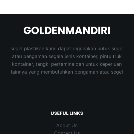
GOLDENMANDIRI
segel plastikan kami dapat digunakan untuk segel
atau pengaman segala jenis kontainer, pintu truk
kontainer, tangki pertamina dan untuk keperluan
lainnya yang membutuhkan pengaman atau segel
USEFUL LINKS
About Us
Contact Us