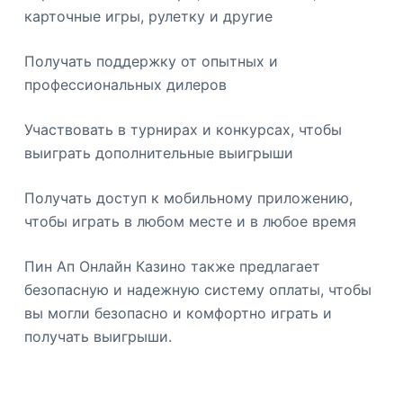
карточные игры, рулетку и другие
Получать поддержку от опытных и
профессиональных дилеров
Участвовать в турнирах и конкурсах, чтобы
выиграть дополнительные выигрыши
Получать доступ к мобильному приложению,
чтобы играть в любом месте и в любое время
Пин Ап Онлайн Казино также предлагает
безопасную и надежную систему оплаты, чтобы
вы могли безопасно и комфортно играть и
получать выигрыши.