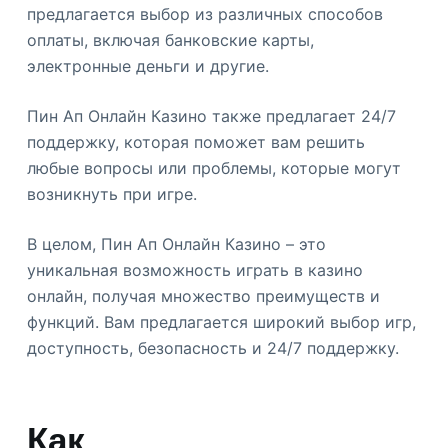
предлагается выбор из различных способов
оплаты, включая банковские карты,
электронные деньги и другие.
Пин Ап Онлайн Казино также предлагает 24/7
поддержку, которая поможет вам решить
любые вопросы или проблемы, которые могут
возникнуть при игре.
В целом, Пин Ап Онлайн Казино – это
уникальная возможность играть в казино
онлайн, получая множество преимуществ и
функций. Вам предлагается широкий выбор игр,
доступность, безопасность и 24/7 поддержку.
Как