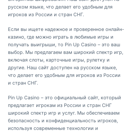
русском языке, что делает его удобным для
игроков из России и стран СНГ.
Если вы ищете надежное и проверенное онлайн-
казино, где можно играть в любимые игры и
получать выигрыши, то Pin Up Casino – это ваш
выбор. Мы предлагаем вам широкий спектр игр,
включая слоты, карточные игры, рулетку и
другие. Наш сайт доступен на русском языке,
что делает его удобным для игроков из России
и стран СНГ.
Pin Up Casino – это официальный сайт, который
предлагает игрокам из России и стран СНГ
широкий спектр игр и услуг. Мы обеспечиваем
безопасность и конфиденциальность игроков,
используя современные технологии и