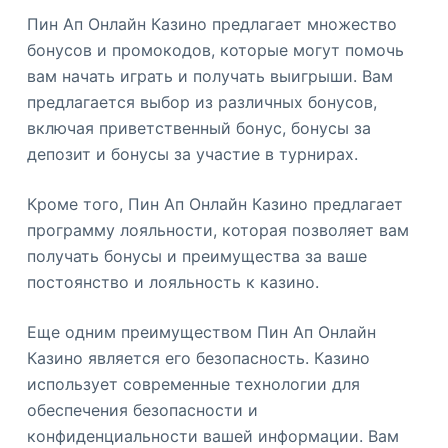
Пин Ап Онлайн Казино предлагает множество
бонусов и промокодов, которые могут помочь
вам начать играть и получать выигрыши. Вам
предлагается выбор из различных бонусов,
включая приветственный бонус, бонусы за
депозит и бонусы за участие в турнирах.
Кроме того, Пин Ап Онлайн Казино предлагает
программу лояльности, которая позволяет вам
получать бонусы и преимущества за ваше
постоянство и лояльность к казино.
Еще одним преимуществом Пин Ап Онлайн
Казино является его безопасность. Казино
использует современные технологии для
обеспечения безопасности и
конфиденциальности вашей информации. Вам