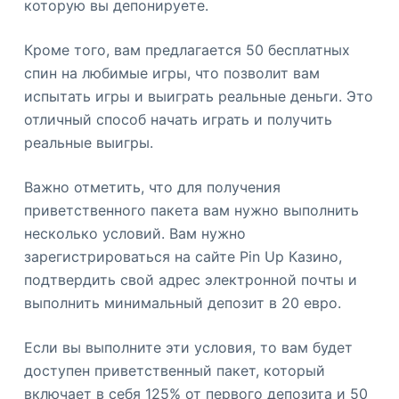
которую вы депонируете.
Кроме того, вам предлагается 50 бесплатных
спин на любимые игры, что позволит вам
испытать игры и выиграть реальные деньги. Это
отличный способ начать играть и получить
реальные выигры.
Важно отметить, что для получения
приветственного пакета вам нужно выполнить
несколько условий. Вам нужно
зарегистрироваться на сайте Pin Up Казино,
подтвердить свой адрес электронной почты и
выполнить минимальный депозит в 20 евро.
Если вы выполните эти условия, то вам будет
доступен приветственный пакет, который
включает в себя 125% от первого депозита и 50