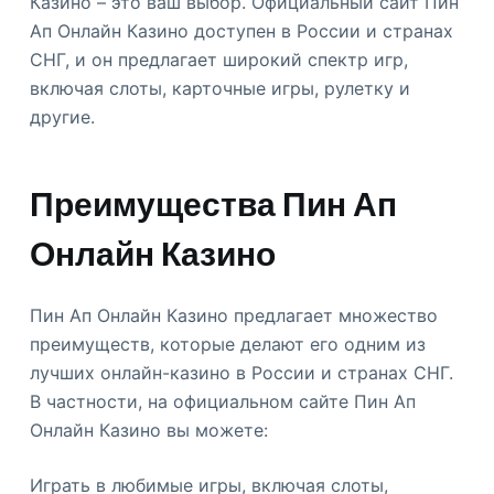
Казино – это ваш выбор. Официальный сайт Пин
Ап Онлайн Казино доступен в России и странах
СНГ, и он предлагает широкий спектр игр,
включая слоты, карточные игры, рулетку и
другие.
Преимущества Пин Ап
Онлайн Казино
Пин Ап Онлайн Казино предлагает множество
преимуществ, которые делают его одним из
лучших онлайн-казино в России и странах СНГ.
В частности, на официальном сайте Пин Ап
Онлайн Казино вы можете:
Играть в любимые игры, включая слоты,