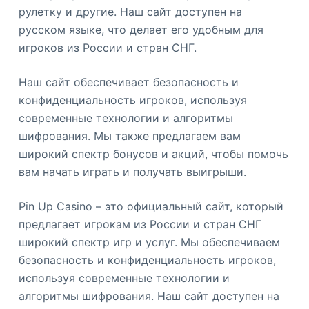
рулетку и другие. Наш сайт доступен на
русском языке, что делает его удобным для
игроков из России и стран СНГ.
Наш сайт обеспечивает безопасность и
конфиденциальность игроков, используя
современные технологии и алгоритмы
шифрования. Мы также предлагаем вам
широкий спектр бонусов и акций, чтобы помочь
вам начать играть и получать выигрыши.
Pin Up Casino – это официальный сайт, который
предлагает игрокам из России и стран СНГ
широкий спектр игр и услуг. Мы обеспечиваем
безопасность и конфиденциальность игроков,
используя современные технологии и
алгоритмы шифрования. Наш сайт доступен на