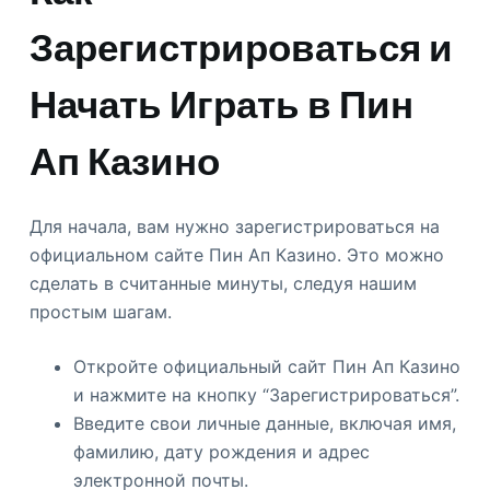
Зарегистрироваться и
Начать Играть в Пин
Ап Казино
Для начала, вам нужно зарегистрироваться на
официальном сайте Пин Ап Казино. Это можно
сделать в считанные минуты, следуя нашим
простым шагам.
Откройте официальный сайт Пин Ап Казино
и нажмите на кнопку “Зарегистрироваться”.
Введите свои личные данные, включая имя,
фамилию, дату рождения и адрес
электронной почты.