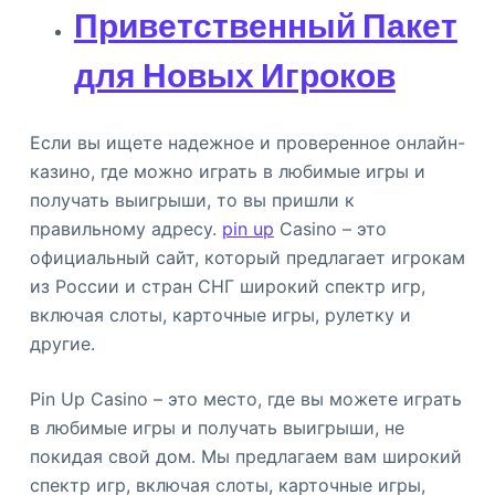
Приветственный Пакет
для Новых Игроков
Если вы ищете надежное и проверенное онлайн-
казино, где можно играть в любимые игры и
получать выигрыши, то вы пришли к
правильному адресу.
pin up
Casino – это
официальный сайт, который предлагает игрокам
из России и стран СНГ широкий спектр игр,
включая слоты, карточные игры, рулетку и
другие.
Pin Up Casino – это место, где вы можете играть
в любимые игры и получать выигрыши, не
покидая свой дом. Мы предлагаем вам широкий
спектр игр, включая слоты, карточные игры,